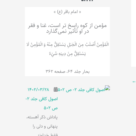
ر
پ
ل
و
ه
« امام باقر (ع) »
ش
مؤمن از کوه راسخ تر است، غنا و فقر
در او تأثیر نمی‌گذارد
الْمُؤْمِنُ‌ أَصْلَبُ‌ مِنَ‌ الْجَبَلِ‌ یَسْتَقِلُّ مِنْهُ وَ الْمُؤْمِنُ لَا
يَسْتَقِلُّ مِنْ دِينِهِ شَيْ‌ءٌ
بحار جلد 64، صفحه 362
۱۴۰۲/۰۳/۲۸
اصول کافی جلد 2-
ص 502
پاداش ذکر آهسته،
پنهانی و دلی را
فقط خداوند