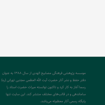
موسسه پژوهشی فرهنگی مصابیح الهدی از سال 1388 به عنوان
دفتر حفظ و نشر آثار حضرت آیت الله العظمی مجتبی تهرانی (ره)
رسما آغاز به کار کرد و تاکنون توانسته میراث حضرت استاد را
ساماندهی و در قالب‌های مختلف منتشر کند. این سایت تنها
پایگاه رسمی آثار معظم‌له می‌باشد.