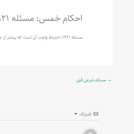
احکام خمس: مسئله 1921
مسئله 1921: احتیاط واجب آن است که بیشتر از مخارج یک سال به یک سید فقیر خمس ندهند.
→
مسئله شرعی قبل
اشتراک