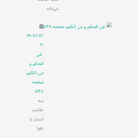
می‌داند
۱۴۰۲/۰۳/
۲۱
غرر
الحکم و
درر الکلم،
صفحه
548
سه
علامت
انسان با
تقوا