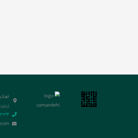
تهران
زرین‌خ
2134‬
.]com