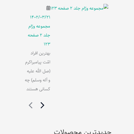
۱۴۰۲/۰۳/۲۱
مجموعه ورّام
جلد 2 صفحه
123
بهترین افراد
امّت پیامبراکرم
(صل الله علیه
و آله وسلم) چه
کسانی هستند
جدیدترین محصولات