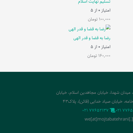
تسلیم نهایت اسلام
امتیاز
0
از 5
100,000
تومان
رضا به قضا و قدر الهی
امتیاز
0
از 5
160,000
تومان
، میدان شهدا، خیابان مجاهدین اسلام، خیابان
امه، خیابان صیاد خدایی (قائن)، پلاک43
‭021 77652137‬
‭021 7765
we[at]mojtabatehrani[