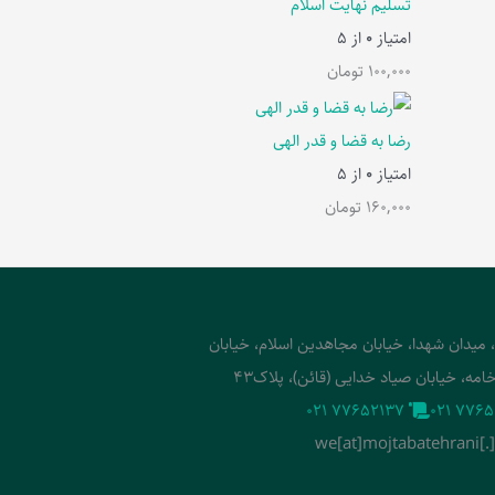
تسلیم نهایت اسلام
امتیاز
0
از 5
100,000
تومان
رضا به قضا و قدر الهی
امتیاز
0
از 5
160,000
تومان
، میدان شهدا، خیابان مجاهدین اسلام، خیابان
امه، خیابان صیاد خدایی (قائن)، پلاک43
‭021 77652137‬
‭021 7765
we[at]mojtabatehrani[