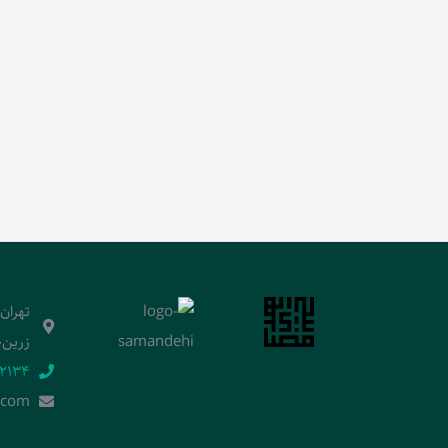
تهران
زرین‌خ
2134‬
.]com