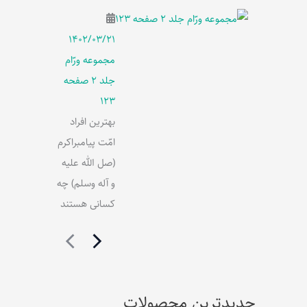
۱۴۰۲/۰۳/۲۱
مجموعه ورّام
جلد 2 صفحه
123
بهترین افراد
امّت پیامبراکرم
(صل الله علیه
و آله وسلم) چه
کسانی هستند
جدیدترین محصولات