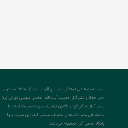
موسسه پژوهشی فرهنگی مصابیح الهدی از سال 1388 به عنوان
دفتر حفظ و نشر آثار حضرت آیت الله العظمی مجتبی تهرانی (ره)
رسما آغاز به کار کرد و تاکنون توانسته میراث حضرت استاد را
ساماندهی و در قالب‌های مختلف منتشر کند. این سایت تنها
پایگاه رسمی آثار معظم‌له می‌باشد.