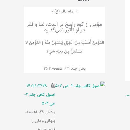
ر
پ
ل
و
ه
« امام باقر (ع) »
ش
مؤمن از کوه راسخ تر است، غنا و فقر
در او تأثیر نمی‌گذارد
الْمُؤْمِنُ‌ أَصْلَبُ‌ مِنَ‌ الْجَبَلِ‌ یَسْتَقِلُّ مِنْهُ وَ الْمُؤْمِنُ لَا
يَسْتَقِلُّ مِنْ دِينِهِ شَيْ‌ءٌ
بحار جلد 64، صفحه 362
۱۴۰۲/۰۳/۲۸
اصول کافی جلد 2-
ص 502
پاداش ذکر آهسته،
پنهانی و دلی را
فقط خداوند