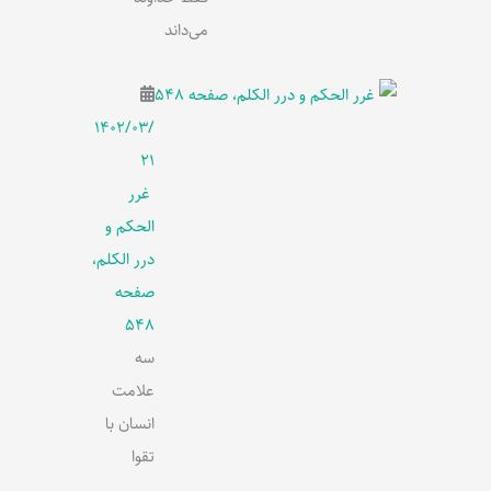
می‌داند
۱۴۰۲/۰۳/
۲۱
غرر
الحکم و
درر الکلم،
صفحه
548
سه
علامت
انسان با
تقوا