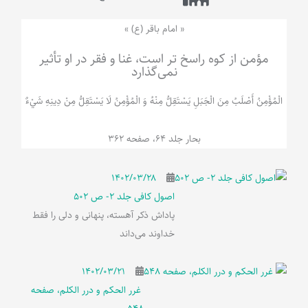
« امام باقر (ع) »
مؤمن از کوه راسخ تر است، غنا و فقر در او تأثیر
نمی‌گذارد
الْمُؤْمِنُ‌ أَصْلَبُ‌ مِنَ‌ الْجَبَلِ‌ یَسْتَقِلُّ مِنْهُ وَ الْمُؤْمِنُ لَا يَسْتَقِلُّ مِنْ دِينِهِ شَيْ‌ءٌ
بحار جلد 64، صفحه 362
۱۴۰۲/۰۳/۲۸
اصول کافی جلد 2- ص 502
پاداش ذکر آهسته، پنهانی و دلی را فقط
خداوند می‌داند
۱۴۰۲/۰۳/۲۱
غرر الحکم و درر الکلم، صفحه