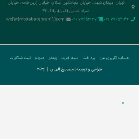
تهران، میدان شهدا، خیابان مجاهدین اسلام، خیابان زرین‌خامه، خیابان
صیاد خدایی (قائن)، پلاک43
we[at]mojtabatehrani[.]com
‭021 77652137‬
‭021 77652134‬
حساب کاربری من
پرداخت
سبد خرید
ویدئو
صوت
ثبت شکایات
طراحی و توسعه: مصابیح الهدی | 2026