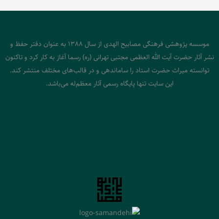
موسسه پژوهشی فرهنگی مصابیح الهدی از سال 1388 به عنوان دفتر حفظ و
نشر آثار حضرت آیت الله العظمی مجتبی تهرانی (ره) رسما آغاز به کار کرد و تاکنون
توانسته میراث حضرت استاد را ساماندهی و در قالب‌های مختلف منتشر کند.
این سایت تنها پایگاه رسمی آثار معظم‌له می‌باشد.