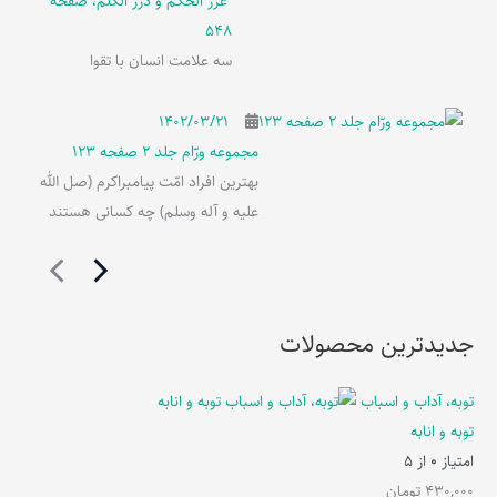
غرر الحکم و درر الکلم، صفحه
548
سه علامت انسان با تقوا
۱۴۰۲/۰۳/۲۱
مجموعه ورّام جلد 2 صفحه 123
بهترین افراد امّت پیامبراکرم (صل الله
علیه و آله وسلم) چه کسانی هستند
جدیدترین محصولات
توبه، آداب و اسباب
توبه و انابه
امتیاز
0
از 5
430,000
تومان