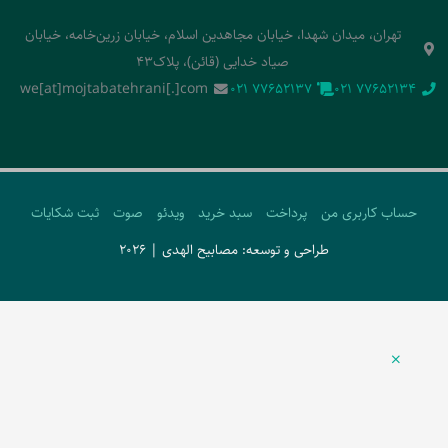
تهران، میدان شهدا، خیابان مجاهدین اسلام، خیابان زرین‌خامه، خیابان
صیاد خدایی (قائن)، پلاک43
we[at]mojtabatehrani[.]com
‭021 77652137‬
‭021 77652134‬
حساب کاربری من
پرداخت
سبد خرید
ویدئو
صوت
ثبت شکایات
طراحی و توسعه: مصابیح الهدی | 2026