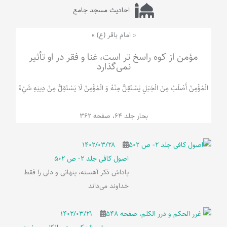
احادیث مسجد جامع
« امام باقر (ع) »
مؤمن از کوه راسخ تر است، غنا و فقر در او تأثیر
نمی‌گذارد
الْمُؤْمِنُ‌ أَصْلَبُ‌ مِنَ‌ الْجَبَلِ‌ یَسْتَقِلُّ مِنْهُ وَ الْمُؤْمِنُ لَا يَسْتَقِلُّ مِنْ دِينِهِ شَيْ‌ءٌ
بحار جلد 64، صفحه 362
۱۴۰۲/۰۳/۲۸
اصول کافی جلد 2- ص 502
پاداش ذکر آهسته، پنهانی و دلی را فقط
خداوند می‌داند
۱۴۰۲/۰۳/۲۱