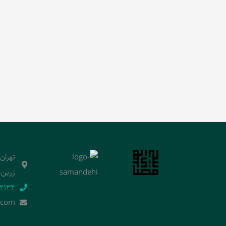
تهران
زرین‌خ
2134‬
.]com