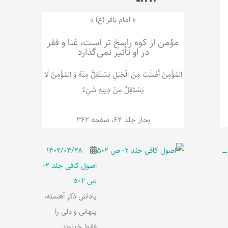
ر
پ
ل
و
ه
« امام باقر (ع) »
ش
مؤمن از کوه راسخ تر است، غنا و فقر
در او تأثیر نمی‌گذارد
الْمُؤْمِنُ‌ أَصْلَبُ‌ مِنَ‌ الْجَبَلِ‌ یَسْتَقِلُّ مِنْهُ وَ الْمُؤْمِنُ لَا
يَسْتَقِلُّ مِنْ دِينِهِ شَيْ‌ءٌ
بحار جلد 64، صفحه 362
۱۴۰۲/۰۳/۲۸
اصول کافی جلد 2-
ص 502
پاداش ذکر آهسته،
پنهانی و دلی را
فقط خداوند