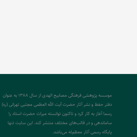
موسسه پژوهشی فرهنگی مصابیح الهدی از سال 1388 به عنوان
دفتر حفظ و نشر آثار حضرت آیت الله العظمی مجتبی تهرانی (ره)
رسما آغاز به کار کرد و تاکنون توانسته میراث حضرت استاد را
ساماندهی و در قالب‌های مختلف منتشر کند. این سایت تنها
پایگاه رسمی آثار معظم‌له می‌باشد.