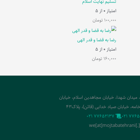
تسلیم نهایت اسلام
امتیاز
0
از 5
100,000
تومان
رضا به قضا و قدر الهی
امتیاز
0
از 5
160,000
تومان
، میدان شهدا، خیابان مجاهدین اسلام، خیابان
امه، خیابان صیاد خدایی (قائن)، پلاک43
‭021 77652137‬
‭021 7765
we[at]mojtabatehrani[