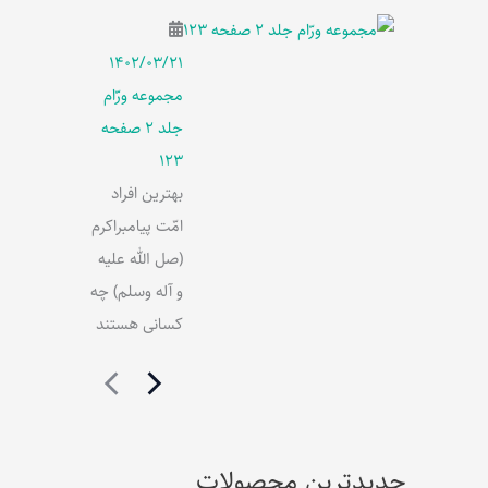
۱۴۰۲/۰۳/۲۱
مجموعه ورّام
جلد 2 صفحه
123
بهترین افراد
امّت پیامبراکرم
(صل الله علیه
و آله وسلم) چه
کسانی هستند
جدیدترین محصولات