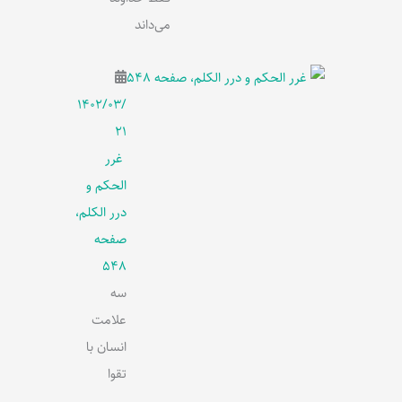
می‌داند
۱۴۰۲/۰۳/
۲۱
غرر
الحکم و
درر الکلم،
صفحه
548
سه
علامت
انسان با
تقوا