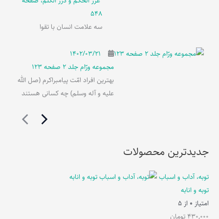
غرر الحکم و درر الکلم، صفحه
548
سه علامت انسان با تقوا
۱۴۰۲/۰۳/۲۱
مجموعه ورّام جلد 2 صفحه 123
بهترین افراد امّت پیامبراکرم (صل الله
علیه و آله وسلم) چه کسانی هستند
جدیدترین محصولات
توبه، آداب و اسباب
توبه و انابه
امتیاز
0
از 5
430,000
تومان