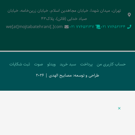
تهران، میدان شهدا، خیابان مجاهدین اسلام، خیابان زرین‌خامه، خیابان
صیاد خدایی (قائن)، پلاک43
we[at]mojtabatehrani[.]com
‭021 77652137‬
‭021 77652134‬
حساب کاربری من
پرداخت
سبد خرید
ویدئو
صوت
ثبت شکایات
طراحی و توسعه: مصابیح الهدی | 2026