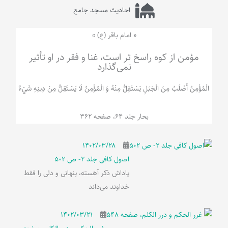
احادیث مسجد جامع
« امام باقر (ع) »
مؤمن از کوه راسخ تر است، غنا و فقر در او تأثیر
نمی‌گذارد
الْمُؤْمِنُ‌ أَصْلَبُ‌ مِنَ‌ الْجَبَلِ‌ یَسْتَقِلُّ مِنْهُ وَ الْمُؤْمِنُ لَا يَسْتَقِلُّ مِنْ دِينِهِ شَيْ‌ءٌ
بحار جلد 64، صفحه 362
۱۴۰۲/۰۳/۲۸
اصول کافی جلد 2- ص 502
پاداش ذکر آهسته، پنهانی و دلی را فقط
خداوند می‌داند
۱۴۰۲/۰۳/۲۱