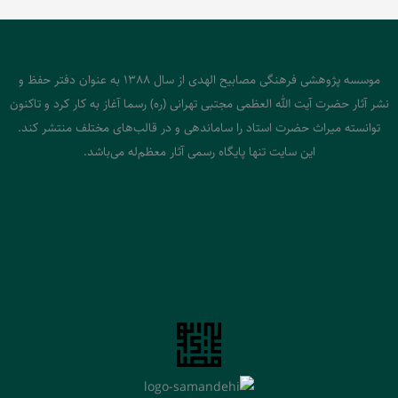
موسسه پژوهشی فرهنگی مصابیح الهدی از سال 1388 به عنوان دفتر حفظ و
نشر آثار حضرت آیت الله العظمی مجتبی تهرانی (ره) رسما آغاز به کار کرد و تاکنون
توانسته میراث حضرت استاد را ساماندهی و در قالب‌های مختلف منتشر کند.
این سایت تنها پایگاه رسمی آثار معظم‌له می‌باشد.