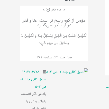
ر
پ
ل
و
ه
« امام باقر (ع) »
ش
مؤمن از کوه راسخ تر است، غنا و فقر
در او تأثیر نمی‌گذارد
الْمُؤْمِنُ‌ أَصْلَبُ‌ مِنَ‌ الْجَبَلِ‌ یَسْتَقِلُّ مِنْهُ وَ الْمُؤْمِنُ لَا
يَسْتَقِلُّ مِنْ دِينِهِ شَيْ‌ءٌ
بحار جلد 64، صفحه 362
۱۴۰۲/۰۳/۲۸
اصول کافی جلد 2-
ص 502
پاداش ذکر آهسته،
پنهانی و دلی را
فقط خداوند