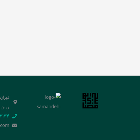
تهران
زرین‌خ
2134‬
.]com