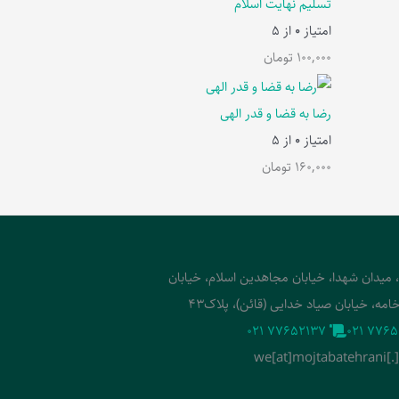
تسلیم نهایت اسلام
امتیاز
0
از 5
100,000
تومان
رضا به قضا و قدر الهی
امتیاز
0
از 5
160,000
تومان
، میدان شهدا، خیابان مجاهدین اسلام، خیابان
امه، خیابان صیاد خدایی (قائن)، پلاک43
‭021 77652137‬
‭021 7765
we[at]mojtabatehrani[