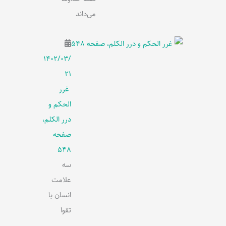
می‌داند
۱۴۰۲/۰۳/
۲۱
غرر
الحکم و
درر الکلم،
صفحه
548
سه
علامت
انسان با
تقوا