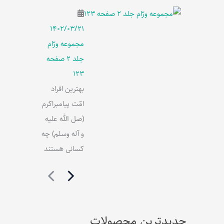
۱۴۰۲/۰۳/۲۱
مجموعه ورّام
جلد 2 صفحه
123
بهترین افراد
امّت پیامبراکرم
(صل الله علیه
و آله وسلم) چه
کسانی هستند
جدیدترین محصولات