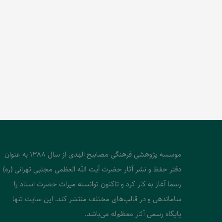
موسسه پژوهشی فرهنگی مصابیح الهدی از سال 1388 به عنوان
دفتر حفظ و نشر آثار حضرت آیت الله العظمی مجتبی تهرانی (ره)
رسما آغاز به کار کرد و تاکنون توانسته میراث حضرت استاد را
ساماندهی و در قالب‌های مختلف منتشر کند. این سایت تنها
پایگاه رسمی آثار معظم‌له می‌باشد.