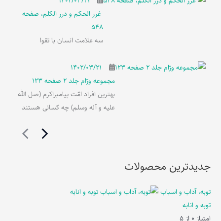
۱۴۰۲/۰۳/۲۱
غرر الحکم و درر الکلم، صفحه
548
سه علامت انسان با تقوا
۱۴۰۲/۰۳/۲۱
مجموعه ورّام جلد 2 صفحه 123
بهترین افراد امّت پیامبراکرم (صل الله
علیه و آله وسلم) چه کسانی هستند
جدیدترین محصولات
توبه، آداب و اسباب
توبه و انابه
امتیاز
0
از 5