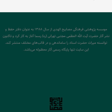
موسسه پژوهشی فرهنگی مصابیح الهدی از سال 1388 به عنوان دفتر حفظ و
نشر آثار حضرت آیت الله العظمی مجتبی تهرانی (ره) رسما آغاز به کار کرد و تاکنون
توانسته میراث حضرت استاد را ساماندهی و در قالب‌های مختلف منتشر کند.
این سایت تنها پایگاه رسمی آثار معظم‌له می‌باشد.