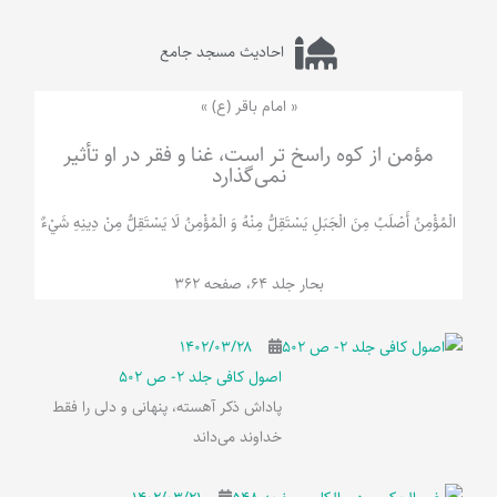
احادیث مسجد جامع
« امام باقر (ع) »
مؤمن از کوه راسخ تر است، غنا و فقر در او تأثیر
نمی‌گذارد
الْمُؤْمِنُ‌ أَصْلَبُ‌ مِنَ‌ الْجَبَلِ‌ یَسْتَقِلُّ مِنْهُ وَ الْمُؤْمِنُ لَا يَسْتَقِلُّ مِنْ دِينِهِ شَيْ‌ءٌ
بحار جلد 64، صفحه 362
۱۴۰۲/۰۳/۲۸
اصول کافی جلد 2- ص 502
پاداش ذکر آهسته، پنهانی و دلی را فقط
خداوند می‌داند