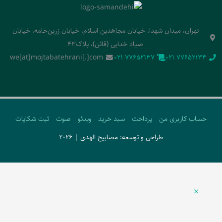
تهران، میدان شهدا، خیابان مجاهدین اسلام، خیابان زرین‌خامه، خیابان
صیاد خدایی (قائن)، پلاک43
we[at]mojtabatehrani[.]com
‭021 77652137‬
‭021 77652134‬
حساب کاربری من
پرداخت
سبد خرید
ویدئو
صوت
ثبت شکایات
طراحی و توسعه: مصابیح الهدی | 2026