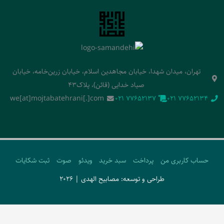
تهران، میدان شهدا، خیابان مجاهدین اسلام، خیابان زرین‌خامه، خیابان
صیاد خدایی (قائن)، پلاک43
we[at]mojtabatehrani[.]com
‭021 77652137‬
‭021 77652134‬
حساب کاربری من
پرداخت
سبد خرید
ویدئو
صوت
ثبت شکایات
طراحی و توسعه: مصابیح الهدی | 2026