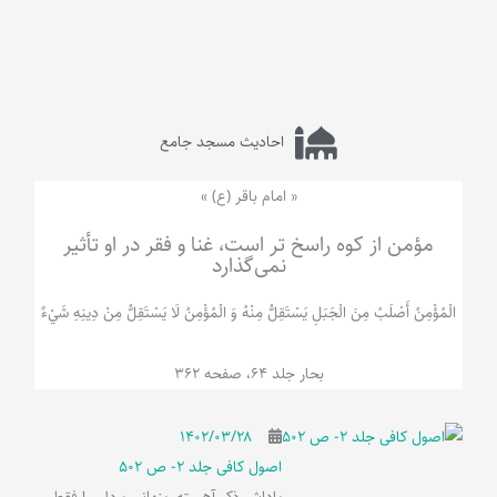
احادیث مسجد جامع
« امام باقر (ع) »
مؤمن از کوه راسخ تر است، غنا و فقر در او تأثیر
نمی‌گذارد
الْمُؤْمِنُ‌ أَصْلَبُ‌ مِنَ‌ الْجَبَلِ‌ یَسْتَقِلُّ مِنْهُ وَ الْمُؤْمِنُ لَا يَسْتَقِلُّ مِنْ دِينِهِ شَيْ‌ءٌ
بحار جلد 64، صفحه 362
۱۴۰۲/۰۳/۲۸
اصول کافی جلد 2- ص 502