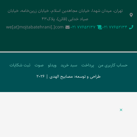
تهران، میدان شهدا، خیابان مجاهدین اسلام، خیابان زرین‌خامه، خیابان
صیاد خدایی (قائن)، پلاک43
we[at]mojtabatehrani[.]com
‭021 77652137‬
‭021 77652134‬
حساب کاربری من
پرداخت
سبد خرید
ویدئو
صوت
ثبت شکایات
طراحی و توسعه: مصابیح الهدی | 2026