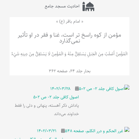
احادیث مسجد جامع
« امام باقر (ع) »
مؤمن از کوه راسخ تر است، غنا و فقر در او تأثیر
نمی‌گذارد
الْمُؤْمِنُ‌ أَصْلَبُ‌ مِنَ‌ الْجَبَلِ‌ یَسْتَقِلُّ مِنْهُ وَ الْمُؤْمِنُ لَا يَسْتَقِلُّ مِنْ دِينِهِ شَيْ‌ءٌ
بحار جلد 64، صفحه 362
۱۴۰۲/۰۳/۲۸
اصول کافی جلد 2- ص 502
پاداش ذکر آهسته، پنهانی و دلی را فقط
خداوند می‌داند
۱۴۰۲/۰۳/۲۱