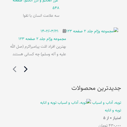
غرر الحکم و درر الکلم، صفحه
548
سه علامت انسان با تقوا
۱۴۰۲/۰۳/۲۱
مجموعه ورّام جلد 2 صفحه 123
بهترین افراد امّت پیامبراکرم (صل الله
علیه و آله وسلم) چه کسانی هستند
جدیدترین محصولات
توبه، آداب و اسباب
توبه و انابه
امتیاز
0
از 5
430,000
تومان