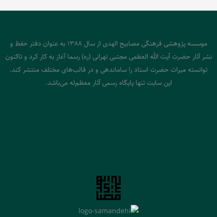
موسسه پژوهشی فرهنگی مصابیح الهدی از سال 1388 به عنوان دفتر حفظ و
نشر آثار حضرت آیت الله العظمی مجتبی تهرانی (ره) رسما آغاز به کار کرد و تاکنون
توانسته میراث حضرت استاد را ساماندهی و در قالب‌های مختلف منتشر کند.
این سایت تنها پایگاه رسمی آثار معظم‌له می‌باشد.