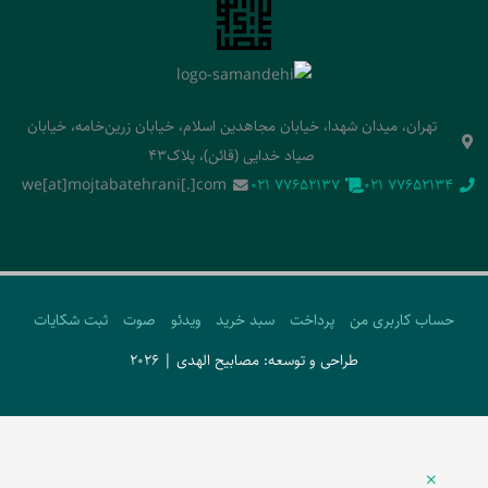
تهران، میدان شهدا، خیابان مجاهدین اسلام، خیابان زرین‌خامه، خیابان
صیاد خدایی (قائن)، پلاک43
we[at]mojtabatehrani[.]com
‭021 77652137‬
‭021 77652134‬
حساب کاربری من
پرداخت
سبد خرید
ویدئو
صوت
ثبت شکایات
طراحی و توسعه: مصابیح الهدی | 2026