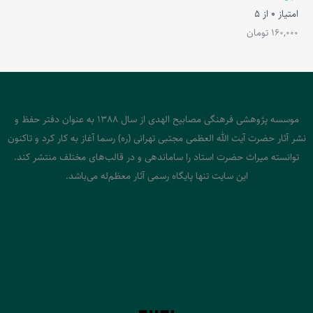
امتیاز
0
از 5
160,000
تومان
موسسه پژوهشی فرهنگی مصابیح الهدی از سال 1388 به عنوان دفتر حفظ و
نشر آثار حضرت آیت الله العظمی مجتبی تهرانی (ره) رسما آغاز به کار کرد و تاکنون
توانسته میراث حضرت استاد را ساماندهی و در قالب‌های مختلف منتشر کند.
این سایت تنها پایگاه رسمی آثار معظم‌له می‌باشد.