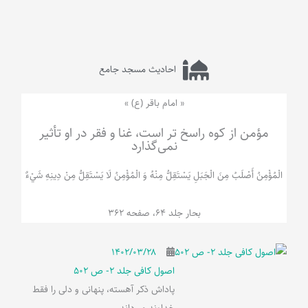
احادیث مسجد جامع
« امام باقر (ع) »
مؤمن از کوه راسخ تر است، غنا و فقر در او تأثیر
نمی‌گذارد
الْمُؤْمِنُ‌ أَصْلَبُ‌ مِنَ‌ الْجَبَلِ‌ یَسْتَقِلُّ مِنْهُ وَ الْمُؤْمِنُ لَا يَسْتَقِلُّ مِنْ دِينِهِ شَيْ‌ءٌ
بحار جلد 64، صفحه 362
۱۴۰۲/۰۳/۲۸
اصول کافی جلد 2- ص 502
پاداش ذکر آهسته، پنهانی و دلی را فقط