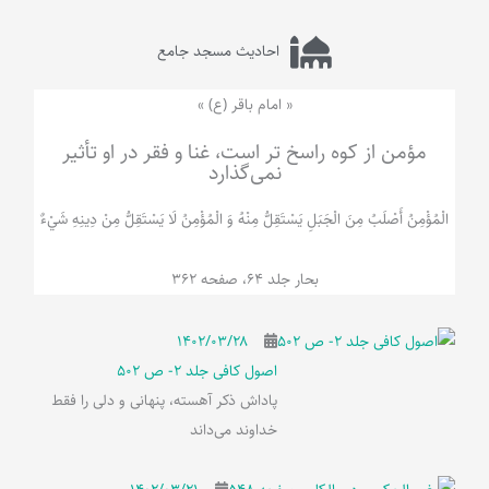
احادیث مسجد جامع
« امام باقر (ع) »
مؤمن از کوه راسخ تر است، غنا و فقر در او تأثیر
نمی‌گذارد
الْمُؤْمِنُ‌ أَصْلَبُ‌ مِنَ‌ الْجَبَلِ‌ یَسْتَقِلُّ مِنْهُ وَ الْمُؤْمِنُ لَا يَسْتَقِلُّ مِنْ دِينِهِ شَيْ‌ءٌ
بحار جلد 64، صفحه 362
۱۴۰۲/۰۳/۲۸
اصول کافی جلد 2- ص 502
پاداش ذکر آهسته، پنهانی و دلی را فقط
خداوند می‌داند