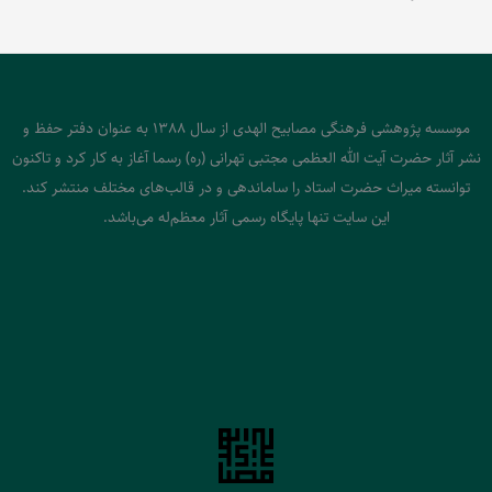
موسسه پژوهشی فرهنگی مصابیح الهدی از سال 1388 به عنوان دفتر حفظ و
نشر آثار حضرت آیت الله العظمی مجتبی تهرانی (ره) رسما آغاز به کار کرد و تاکنون
توانسته میراث حضرت استاد را ساماندهی و در قالب‌های مختلف منتشر کند.
این سایت تنها پایگاه رسمی آثار معظم‌له می‌باشد.