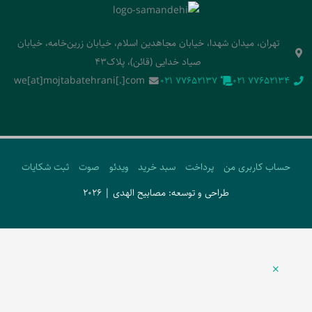
تهران، میدان شهدا، خیابان مجاهدین اسلام، خیابان زرین‌خامه، خیابان
صیاد خدایی (قائن)، پلاک43
we[at]mojtabatehrani[.]com
‭021 77652137‬
‭021 77652134‬
حساب کاربری من
پرداخت
سبد خرید
ویدئو
صوت
ثبت شکایات
طراحی و توسعه: مصابیح الهدی | 2026