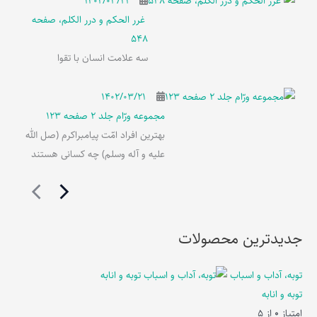
۱۴۰۲/۰۳/۲۱
غرر الحکم و درر الکلم، صفحه
548
سه علامت انسان با تقوا
۱۴۰۲/۰۳/۲۱
مجموعه ورّام جلد 2 صفحه 123
بهترین افراد امّت پیامبراکرم (صل الله
علیه و آله وسلم) چه کسانی هستند
جدیدترین محصولات
توبه، آداب و اسباب
توبه و انابه
امتیاز
0
از 5