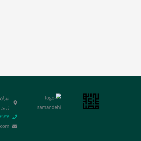
تهران
زرین‌خ
2134‬
.]com