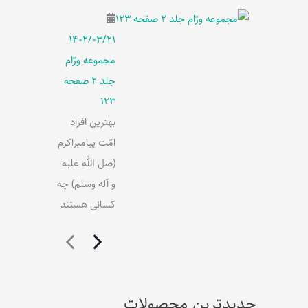
۱۴۰۲/۰۳/۲۱
مجموعه ورّام
جلد 2 صفحه
123
بهترین افراد
امّت پیامبراکرم
(صل الله علیه
و آله وسلم) چه
کسانی هستند
جدیدترین محصولات