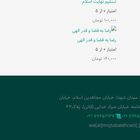
تسلیم نهایت اسلام
امتیاز
0
از 5
100,000
تومان
رضا به قضا و قدر الهی
امتیاز
0
از 5
160,000
تومان
، میدان شهدا، خیابان مجاهدین اسلام، خیابان
امه، خیابان صیاد خدایی (قائن)، پلاک43
‭021 77652137‬
‭021 7765
we[at]mojtabatehrani[