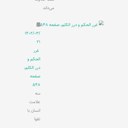
می‌داند
۱۴۰۲/۰۳/
۲۱
غرر
الحکم و
درر الکلم،
صفحه
548
سه
علامت
انسان با
تقوا