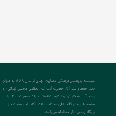
موسسه پژوهشی فرهنگی مصابیح الهدی از سال 1388 به عنوان
دفتر حفظ و نشر آثار حضرت آیت الله العظمی مجتبی تهرانی (ره)
رسما آغاز به کار کرد و تاکنون توانسته میراث حضرت استاد را
ساماندهی و در قالب‌های مختلف منتشر کند. این سایت تنها
پایگاه رسمی آثار معظم‌له می‌باشد.