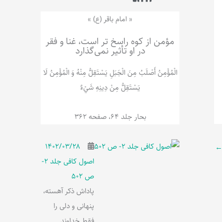
ر
پ
ل
و
ه
« امام باقر (ع) »
ش
مؤمن از کوه راسخ تر است، غنا و فقر
در او تأثیر نمی‌گذارد
الْمُؤْمِنُ‌ أَصْلَبُ‌ مِنَ‌ الْجَبَلِ‌ یَسْتَقِلُّ مِنْهُ وَ الْمُؤْمِنُ لَا
يَسْتَقِلُّ مِنْ دِينِهِ شَيْ‌ءٌ
بحار جلد 64، صفحه 362
۱۴۰۲/۰۳/۲۸
اصول کافی جلد 2-
ص 502
پاداش ذکر آهسته،
پنهانی و دلی را
فقط خداوند