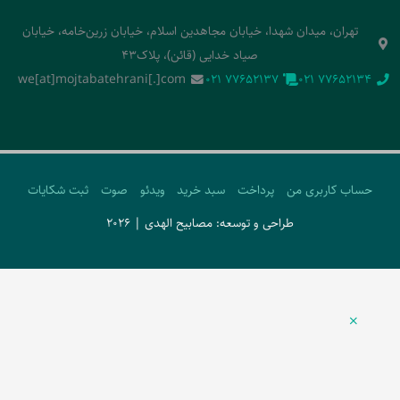
تهران، میدان شهدا، خیابان مجاهدین اسلام، خیابان زرین‌خامه، خیابان
صیاد خدایی (قائن)، پلاک43
we[at]mojtabatehrani[.]com
‭021 77652137‬
‭021 77652134‬
حساب کاربری من
پرداخت
سبد خرید
ویدئو
صوت
ثبت شکایات
طراحی و توسعه: مصابیح الهدی | 2026