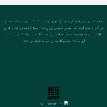
موسسه پژوهشی فرهنگی مصابیح الهدی از سال 1388 به عنوان دفتر حفظ و
نشر آثار حضرت آیت الله العظمی مجتبی تهرانی (ره) رسما آغاز به کار کرد و تاکنون
توانسته میراث حضرت استاد را ساماندهی و در قالب‌های مختلف منتشر کند.
این سایت تنها پایگاه رسمی آثار معظم‌له می‌باشد.