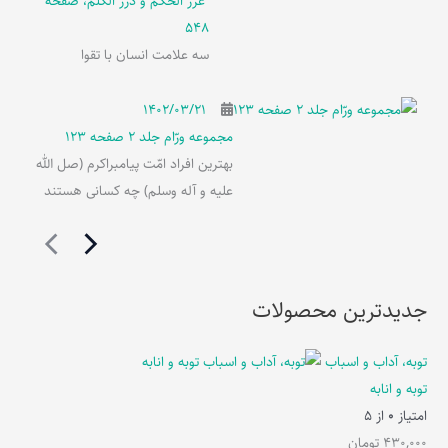
غرر الحکم و درر الکلم، صفحه
548
سه علامت انسان با تقوا
۱۴۰۲/۰۳/۲۱
مجموعه ورّام جلد 2 صفحه 123
بهترین افراد امّت پیامبراکرم (صل الله
علیه و آله وسلم) چه کسانی هستند
جدیدترین محصولات
توبه، آداب و اسباب
توبه و انابه
امتیاز
0
از 5
430,000
تومان