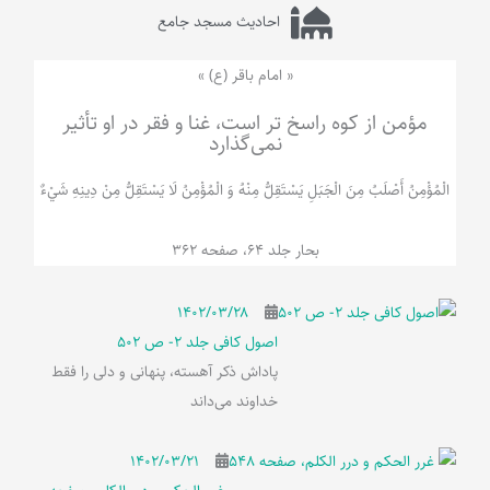
احادیث مسجد جامع
« امام باقر (ع) »
مؤمن از کوه راسخ تر است، غنا و فقر در او تأثیر
نمی‌گذارد
الْمُؤْمِنُ‌ أَصْلَبُ‌ مِنَ‌ الْجَبَلِ‌ یَسْتَقِلُّ مِنْهُ وَ الْمُؤْمِنُ لَا يَسْتَقِلُّ مِنْ دِينِهِ شَيْ‌ءٌ
بحار جلد 64، صفحه 362
۱۴۰۲/۰۳/۲۸
اصول کافی جلد 2- ص 502
پاداش ذکر آهسته، پنهانی و دلی را فقط
خداوند می‌داند
۱۴۰۲/۰۳/۲۱