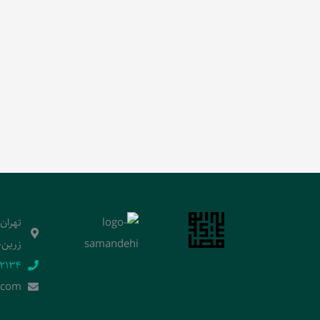
تهران
زرین‌خ
2134‬
.]com