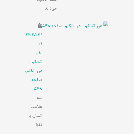
می‌داند
۱۴۰۲/۰۳/
۲۱
غرر
الحکم و
درر الکلم،
صفحه
548
سه
علامت
انسان با
تقوا