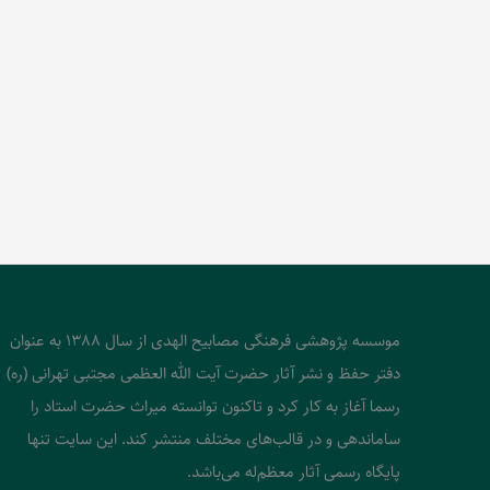
موسسه پژوهشی فرهنگی مصابیح الهدی از سال 1388 به عنوان
دفتر حفظ و نشر آثار حضرت آیت الله العظمی مجتبی تهرانی (ره)
رسما آغاز به کار کرد و تاکنون توانسته میراث حضرت استاد را
ساماندهی و در قالب‌های مختلف منتشر کند. این سایت تنها
پایگاه رسمی آثار معظم‌له می‌باشد.