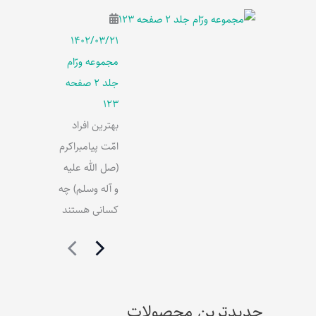
۱۴۰۲/۰۳/۲۱
مجموعه ورّام
جلد 2 صفحه
123
بهترین افراد
امّت پیامبراکرم
(صل الله علیه
و آله وسلم) چه
کسانی هستند
جدیدترین محصولات