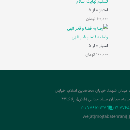
تسلیم نهایت اسلام
امتیاز
0
از 5
100,000
تومان
رضا به قضا و قدر الهی
امتیاز
0
از 5
160,000
تومان
، میدان شهدا، خیابان مجاهدین اسلام، خیابان
امه، خیابان صیاد خدایی (قائن)، پلاک43
‭021 77652137‬
‭021 7765
we[at]mojtabatehrani[