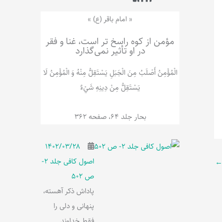
ر
پ
ل
و
ه
« امام باقر (ع) »
ش
مؤمن از کوه راسخ تر است، غنا و فقر
در او تأثیر نمی‌گذارد
الْمُؤْمِنُ‌ أَصْلَبُ‌ مِنَ‌ الْجَبَلِ‌ یَسْتَقِلُّ مِنْهُ وَ الْمُؤْمِنُ لَا
يَسْتَقِلُّ مِنْ دِينِهِ شَيْ‌ءٌ
بحار جلد 64، صفحه 362
۱۴۰۲/۰۳/۲۸
اصول کافی جلد 2-
ص 502
پاداش ذکر آهسته،
پنهانی و دلی را
فقط خداوند