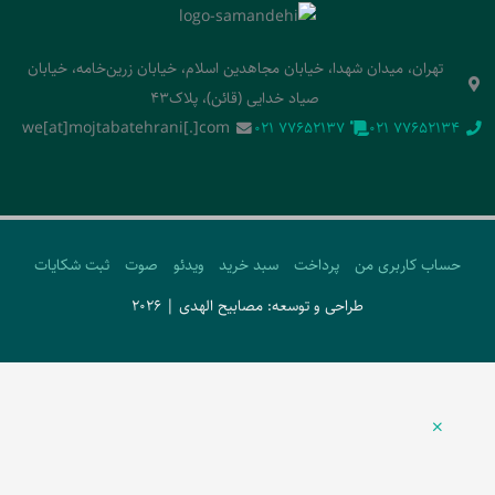
تهران، میدان شهدا، خیابان مجاهدین اسلام، خیابان زرین‌خامه، خیابان
صیاد خدایی (قائن)، پلاک43
we[at]mojtabatehrani[.]com
‭021 77652137‬
‭021 77652134‬
حساب کاربری من
پرداخت
سبد خرید
ویدئو
صوت
ثبت شکایات
طراحی و توسعه: مصابیح الهدی | 2026