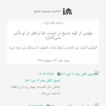
احادیث مسجد جامع
« امام باقر (ع) »
مؤمن از کوه راسخ تر است، غنا و فقر در او تأثیر
نمی‌گذارد
الْمُؤْمِنُ‌ أَصْلَبُ‌ مِنَ‌ الْجَبَلِ‌ یَسْتَقِلُّ مِنْهُ وَ الْمُؤْمِنُ لَا يَسْتَقِلُّ مِنْ دِينِهِ شَيْ‌ءٌ
بحار جلد 64، صفحه 362
۱۴۰۲/۰۳/۲۸
اصول کافی جلد 2- ص 502
پاداش ذکر آهسته، پنهانی و دلی را فقط
خداوند می‌داند