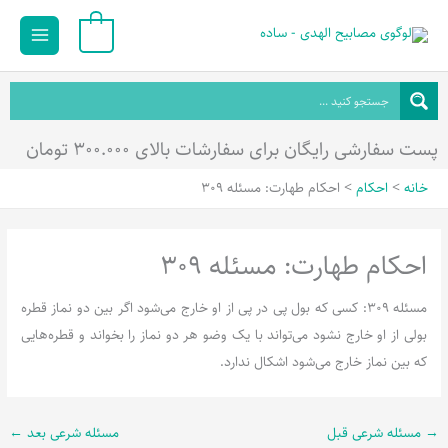
رش
Main
0
ه
Menu
حتوا
پست سفارشی رایگان برای سفارشات بالای ۳۰۰.۰۰۰ تومان
خانه
احکام
احکام طهارت: مسئله 309
احکام طهارت: مسئله 309
مسئله 309: کسى که بول پى در پى از او خارج مى‌شود اگر بین دو نماز قطره
بولى از او خارج نشود مى‌تواند با یک وضو هر دو نماز را بخواند و قطره‌هایى
که بین نماز خارج مى‌شود اشکال ندارد.
→
مسئله شرعی قبل
مسئله شرعی بعد
←