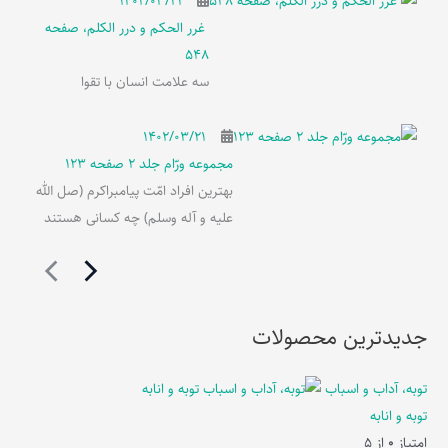
۱۴۰۲/۰۳/۲۱
غرر الحکم و درر الکلم، صفحه
548
سه علامت انسان با تقوا
۱۴۰۲/۰۳/۲۱
مجموعه ورّام جلد 2 صفحه 123
بهترین افراد امّت پیامبراکرم (صل الله
علیه و آله وسلم) چه کسانی هستند
جدیدترین محصولات
توبه، آداب و اسباب
توبه و انابه
امتیاز
0
از 5