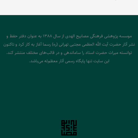
موسسه پژوهشی فرهنگی مصابیح الهدی از سال 1388 به عنوان دفتر حفظ و
نشر آثار حضرت آیت الله العظمی مجتبی تهرانی (ره) رسما آغاز به کار کرد و تاکنون
توانسته میراث حضرت استاد را ساماندهی و در قالب‌های مختلف منتشر کند.
این سایت تنها پایگاه رسمی آثار معظم‌له می‌باشد.