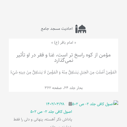
احادیث مسجد جامع
« امام باقر (ع) »
مؤمن از کوه راسخ تر است، غنا و فقر در او تأثیر
نمی‌گذارد
الْمُؤْمِنُ‌ أَصْلَبُ‌ مِنَ‌ الْجَبَلِ‌ یَسْتَقِلُّ مِنْهُ وَ الْمُؤْمِنُ لَا يَسْتَقِلُّ مِنْ دِينِهِ شَيْ‌ءٌ
بحار جلد 64، صفحه 362
۱۴۰۲/۰۳/۲۸
اصول کافی جلد 2- ص 502
پاداش ذکر آهسته، پنهانی و دلی را فقط