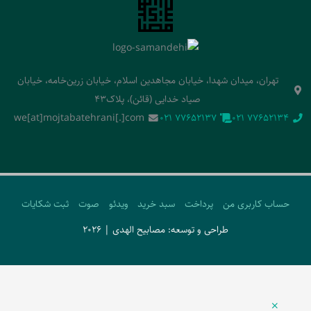
تهران، میدان شهدا، خیابان مجاهدین اسلام، خیابان زرین‌خامه، خیابان
صیاد خدایی (قائن)، پلاک43
we[at]mojtabatehrani[.]com
‭021 77652137‬
‭021 77652134‬
حساب کاربری من
پرداخت
سبد خرید
ویدئو
صوت
ثبت شکایات
طراحی و توسعه: مصابیح الهدی | 2026