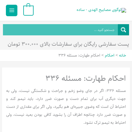
رش
Main
0
ه
Menu
حتوا
پست سفارشی رایگان برای سفارشات بالای ۳۰۰.۰۰۰ تومان
خانه
احکام
احکام طهارت: مسئله 336
احکام طهارت: مسئله 336
مسئله 336: اگر در جاى وضو زخم و جراحت و شکستگى نیست، ولى به
جهت دیگرى آب براى تمام دست و صورت ضرر دارد، باید تیمم کند و
احتیاط آن است که وضوى جبیره‌اى هم بگیرد، ولى اگر براى مقدارى از دست
و صورت ضرر دارد چنانچه اطراف آن را بشوید کافى بودن بعید نیست، ولى
احتیاط به تیمم ترک نشود.