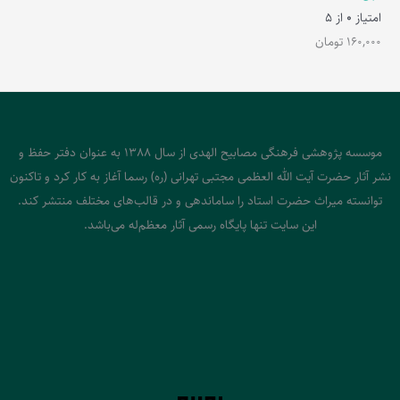
امتیاز
0
از 5
160,000
تومان
موسسه پژوهشی فرهنگی مصابیح الهدی از سال 1388 به عنوان دفتر حفظ و
نشر آثار حضرت آیت الله العظمی مجتبی تهرانی (ره) رسما آغاز به کار کرد و تاکنون
توانسته میراث حضرت استاد را ساماندهی و در قالب‌های مختلف منتشر کند.
این سایت تنها پایگاه رسمی آثار معظم‌له می‌باشد.