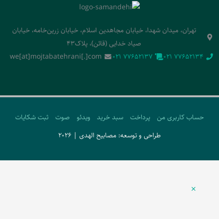
تهران، میدان شهدا، خیابان مجاهدین اسلام، خیابان زرین‌خامه، خیابان
صیاد خدایی (قائن)، پلاک43
we[at]mojtabatehrani[.]com
‭021 77652137‬
‭021 77652134‬
حساب کاربری من
پرداخت
سبد خرید
ویدئو
صوت
ثبت شکایات
طراحی و توسعه: مصابیح الهدی | 2026