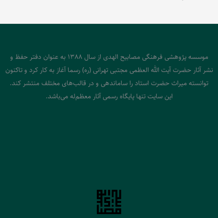
موسسه پژوهشی فرهنگی مصابیح الهدی از سال 1388 به عنوان دفتر حفظ و
نشر آثار حضرت آیت الله العظمی مجتبی تهرانی (ره) رسما آغاز به کار کرد و تاکنون
توانسته میراث حضرت استاد را ساماندهی و در قالب‌های مختلف منتشر کند.
این سایت تنها پایگاه رسمی آثار معظم‌له می‌باشد.