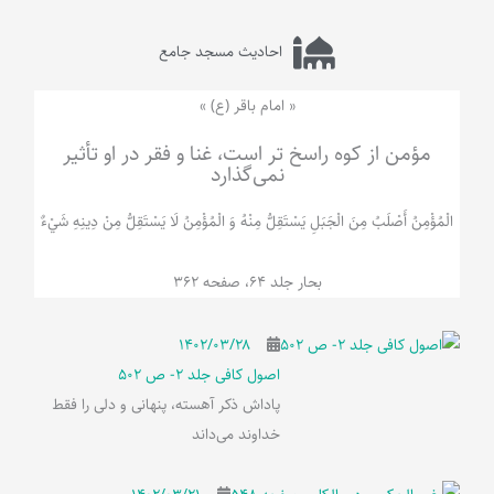
احادیث مسجد جامع
« امام باقر (ع) »
مؤمن از کوه راسخ تر است، غنا و فقر در او تأثیر
نمی‌گذارد
الْمُؤْمِنُ‌ أَصْلَبُ‌ مِنَ‌ الْجَبَلِ‌ یَسْتَقِلُّ مِنْهُ وَ الْمُؤْمِنُ لَا يَسْتَقِلُّ مِنْ دِينِهِ شَيْ‌ءٌ
بحار جلد 64، صفحه 362
۱۴۰۲/۰۳/۲۸
اصول کافی جلد 2- ص 502
پاداش ذکر آهسته، پنهانی و دلی را فقط
خداوند می‌داند