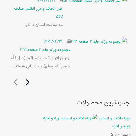
۱۴۰۲/۰۳/۲۱
غرر الحکم و درر الکلم، صفحه
548
سه علامت انسان با تقوا
۱۴۰۲/۰۳/۲۱
مجموعه ورّام جلد 2 صفحه 123
بهترین افراد امّت پیامبراکرم (صل الله
علیه و آله وسلم) چه کسانی هستند
جدیدترین محصولات
توبه، آداب و اسباب
توبه و انابه
امتیاز
0
از 5