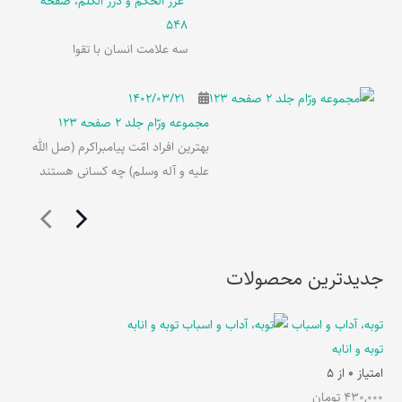
غرر الحکم و درر الکلم، صفحه
548
سه علامت انسان با تقوا
۱۴۰۲/۰۳/۲۱
مجموعه ورّام جلد 2 صفحه 123
بهترین افراد امّت پیامبراکرم (صل الله
علیه و آله وسلم) چه کسانی هستند
جدیدترین محصولات
توبه، آداب و اسباب
توبه و انابه
امتیاز
0
از 5
430,000
تومان