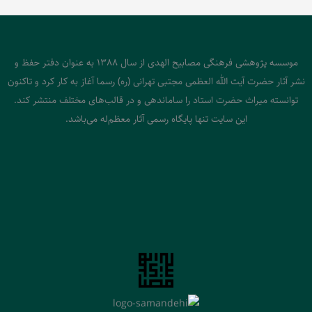
موسسه پژوهشی فرهنگی مصابیح الهدی از سال 1388 به عنوان دفتر حفظ و
نشر آثار حضرت آیت الله العظمی مجتبی تهرانی (ره) رسما آغاز به کار کرد و تاکنون
توانسته میراث حضرت استاد را ساماندهی و در قالب‌های مختلف منتشر کند.
این سایت تنها پایگاه رسمی آثار معظم‌له می‌باشد.