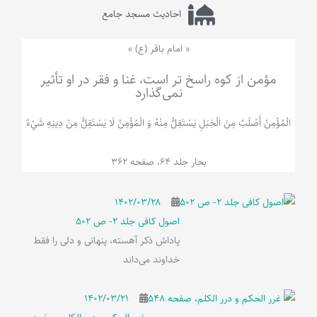
احادیث مسجد جامع
« امام باقر (ع) »
مؤمن از کوه راسخ تر است، غنا و فقر در او تأثیر
نمی‌گذارد
الْمُؤْمِنُ‌ أَصْلَبُ‌ مِنَ‌ الْجَبَلِ‌ یَسْتَقِلُّ مِنْهُ وَ الْمُؤْمِنُ لَا يَسْتَقِلُّ مِنْ دِينِهِ شَيْ‌ءٌ
بحار جلد 64، صفحه 362
۱۴۰۲/۰۳/۲۸
اصول کافی جلد 2- ص 502
پاداش ذکر آهسته، پنهانی و دلی را فقط
خداوند می‌داند
۱۴۰۲/۰۳/۲۱