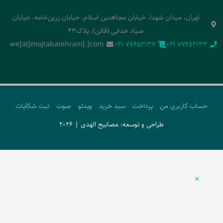
تهران، میدان شهدا، خیابان مجاهدین اسلام، خیابان زرین‌خامه، خیابان
صیاد خدایی (قائن)، پلاک43
we[at]mojtabatehrani[.]com
‭021 77652137‬
‭021 77652134‬
حساب کاربری من
پرداخت
سبد خرید
ویدئو
صوت
ثبت شکایات
طراحی و توسعه: مصابیح الهدی | 2026