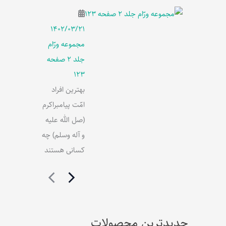
۱۴۰۲/۰۳/۲۱
مجموعه ورّام
جلد 2 صفحه
123
بهترین افراد
امّت پیامبراکرم
(صل الله علیه
و آله وسلم) چه
کسانی هستند
جدیدترین محصولات