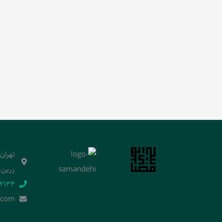
تهران
زرین‌خ
2134‬
.]com