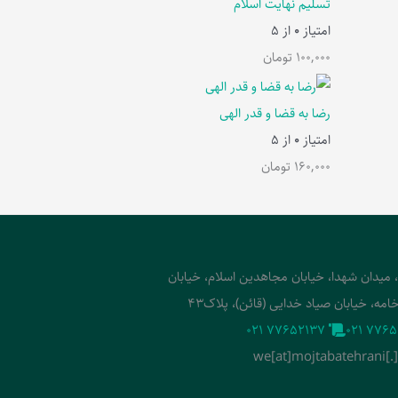
تسلیم نهایت اسلام
امتیاز
0
از 5
100,000
تومان
رضا به قضا و قدر الهی
امتیاز
0
از 5
160,000
تومان
، میدان شهدا، خیابان مجاهدین اسلام، خیابان
امه، خیابان صیاد خدایی (قائن)، پلاک43
‭021 77652137‬
‭021 7765
we[at]mojtabatehrani[