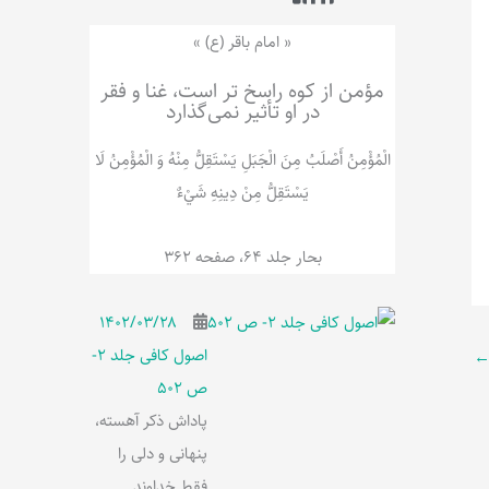
ر
پ
ل
و
ه
« امام باقر (ع) »
ش
مؤمن از کوه راسخ تر است، غنا و فقر
در او تأثیر نمی‌گذارد
الْمُؤْمِنُ‌ أَصْلَبُ‌ مِنَ‌ الْجَبَلِ‌ یَسْتَقِلُّ مِنْهُ وَ الْمُؤْمِنُ لَا
يَسْتَقِلُّ مِنْ دِينِهِ شَيْ‌ءٌ
بحار جلد 64، صفحه 362
۱۴۰۲/۰۳/۲۸
اصول کافی جلد 2-
ص 502
پاداش ذکر آهسته،
پنهانی و دلی را
فقط خداوند