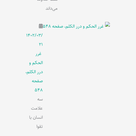
می‌داند
۱۴۰۲/۰۳/
۲۱
غرر
الحکم و
درر الکلم،
صفحه
548
سه
علامت
انسان با
تقوا