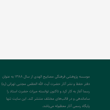
موسسه پژوهشی فرهنگی مصابیح الهدی از سال 1388 به عنوان
دفتر حفظ و نشر آثار حضرت آیت الله العظمی مجتبی تهرانی (ره)
رسما آغاز به کار کرد و تاکنون توانسته میراث حضرت استاد را
ساماندهی و در قالب‌های مختلف منتشر کند. این سایت تنها
پایگاه رسمی آثار معظم‌له می‌باشد.