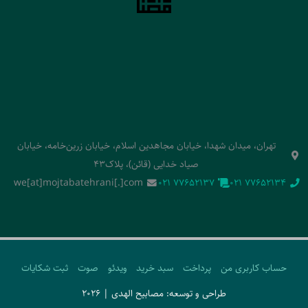
تهران، میدان شهدا، خیابان مجاهدین اسلام، خیابان زرین‌خامه، خیابان
صیاد خدایی (قائن)، پلاک43
we[at]mojtabatehrani[.]com
‭021 77652137‬
‭021 77652134‬
حساب کاربری من
پرداخت
سبد خرید
ویدئو
صوت
ثبت شکایات
طراحی و توسعه: مصابیح الهدی | 2026