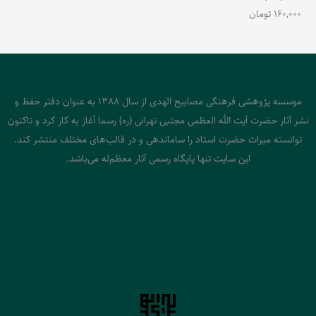
160,000
تومان
موسسه پژوهشی فرهنگی مصابیح الهدی از سال 1388 به عنوان دفتر حفظ و
نشر آثار حضرت آیت الله العظمی مجتبی تهرانی (ره) رسما آغاز به کار کرد و تاکنون
توانسته میراث حضرت استاد را ساماندهی و در قالب‌های مختلف منتشر کند.
این سایت تنها پایگاه رسمی آثار معظم‌له می‌باشد.