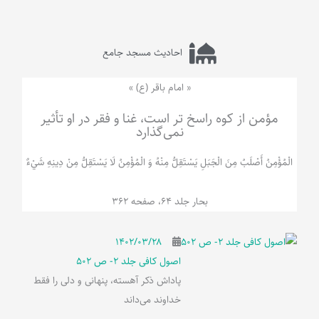
احادیث مسجد جامع
« امام باقر (ع) »
مؤمن از کوه راسخ تر است، غنا و فقر در او تأثیر
نمی‌گذارد
الْمُؤْمِنُ‌ أَصْلَبُ‌ مِنَ‌ الْجَبَلِ‌ یَسْتَقِلُّ مِنْهُ وَ الْمُؤْمِنُ لَا يَسْتَقِلُّ مِنْ دِينِهِ شَيْ‌ءٌ
بحار جلد 64، صفحه 362
۱۴۰۲/۰۳/۲۸
اصول کافی جلد 2- ص 502
پاداش ذکر آهسته، پنهانی و دلی را فقط
خداوند می‌داند