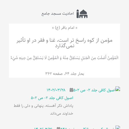
احادیث مسجد جامع
« امام باقر (ع) »
مؤمن از کوه راسخ تر است، غنا و فقر در او تأثیر
نمی‌گذارد
الْمُؤْمِنُ‌ أَصْلَبُ‌ مِنَ‌ الْجَبَلِ‌ یَسْتَقِلُّ مِنْهُ وَ الْمُؤْمِنُ لَا يَسْتَقِلُّ مِنْ دِينِهِ شَيْ‌ءٌ
بحار جلد 64، صفحه 362
۱۴۰۲/۰۳/۲۸
اصول کافی جلد 2- ص 502
پاداش ذکر آهسته، پنهانی و دلی را فقط
خداوند می‌داند