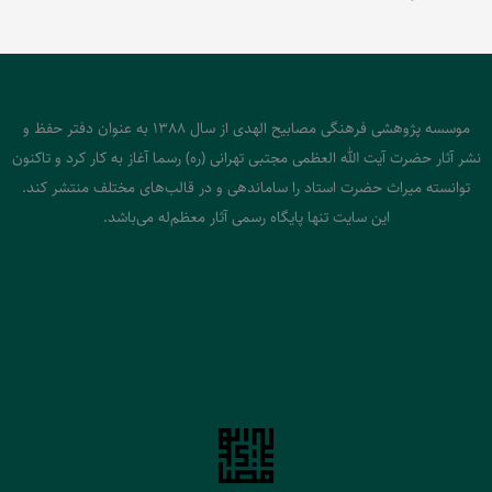
موسسه پژوهشی فرهنگی مصابیح الهدی از سال 1388 به عنوان دفتر حفظ و
نشر آثار حضرت آیت الله العظمی مجتبی تهرانی (ره) رسما آغاز به کار کرد و تاکنون
توانسته میراث حضرت استاد را ساماندهی و در قالب‌های مختلف منتشر کند.
این سایت تنها پایگاه رسمی آثار معظم‌له می‌باشد.