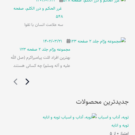
۱۴۰۲/۰۳/۲۱
غرر الحکم و درر الکلم، صفحه
548
سه علامت انسان با تقوا
۱۴۰۲/۰۳/۲۱
مجموعه ورّام جلد 2 صفحه 123
بهترین افراد امّت پیامبراکرم (صل الله
علیه و آله وسلم) چه کسانی هستند
جدیدترین محصولات
توبه، آداب و اسباب
توبه و انابه
امتیاز
0
از 5