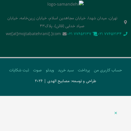
تهران، میدان شهدا، خیابان مجاهدین اسلام، خیابان زرین‌خامه، خیابان
صیاد خدایی (قائن)، پلاک43
we[at]mojtabatehrani[.]com
‭021 77652137‬
‭021 77652134‬
حساب کاربری من
پرداخت
سبد خرید
ویدئو
صوت
ثبت شکایات
طراحی و توسعه: مصابیح الهدی | 2026