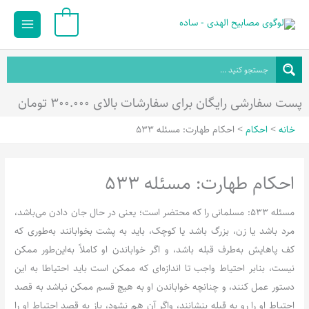
رش
Main
0
ه
Menu
حتوا
پست سفارشی رایگان برای سفارشات بالای ۳۰۰.۰۰۰ تومان
خانه
احکام
احکام طهارت: مسئله 533
احکام طهارت: مسئله 533
مسئله 533: مسلمانی را که محتضر است؛ یعنی در حال جان دادن می‌باشد،
مرد باشد یا زن، بزرگ باشد یا کوچک، باید به پشت بخوابانند به‌طوری که
کف پاهایش به‌طرف قبله باشد، و اگر خواباندن او کاملاً به‌این‌طور ممکن
نیست، بنابر احتیاط واجب تا اندازه‌ای که ممکن است باید احتیاطا به این
دستور عمل کنند، و چنانچه خواباندن او به هیچ قسم ممکن نباشد به قصد
احتیاط او را رو به قبله بنشانند، واگر آن هم نشود، باز به قصد احتیاط او را