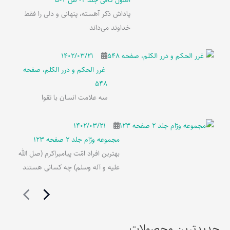
اصول کافی جلد 2- ص 502
پاداش ذکر آهسته، پنهانی و دلی را فقط
خداوند می‌داند
۱۴۰۲/۰۳/۲۱
غرر الحکم و درر الکلم، صفحه
548
سه علامت انسان با تقوا
۱۴۰۲/۰۳/۲۱
مجموعه ورّام جلد 2 صفحه 123
بهترین افراد امّت پیامبراکرم (صل الله
علیه و آله وسلم) چه کسانی هستند
جدیدترین محصولات