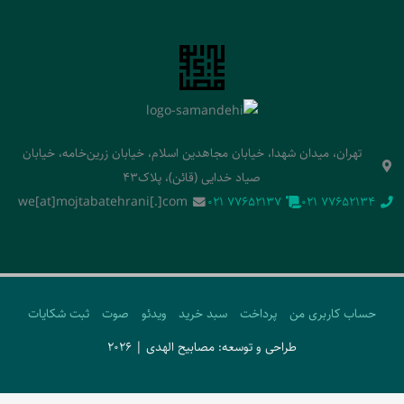
تهران، میدان شهدا، خیابان مجاهدین اسلام، خیابان زرین‌خامه، خیابان
صیاد خدایی (قائن)، پلاک43
we[at]mojtabatehrani[.]com
‭021 77652137‬
‭021 77652134‬
حساب کاربری من
پرداخت
سبد خرید
ویدئو
صوت
ثبت شکایات
طراحی و توسعه: مصابیح الهدی | 2026