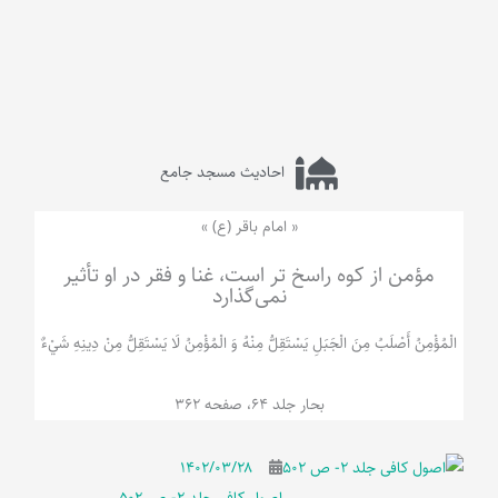
احادیث مسجد جامع
« امام باقر (ع) »
مؤمن از کوه راسخ تر است، غنا و فقر در او تأثیر
نمی‌گذارد
الْمُؤْمِنُ‌ أَصْلَبُ‌ مِنَ‌ الْجَبَلِ‌ یَسْتَقِلُّ مِنْهُ وَ الْمُؤْمِنُ لَا يَسْتَقِلُّ مِنْ دِينِهِ شَيْ‌ءٌ
بحار جلد 64، صفحه 362
۱۴۰۲/۰۳/۲۸