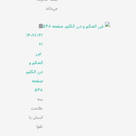
می‌داند
۱۴۰۲/۰۳/
۲۱
غرر
الحکم و
درر الکلم،
صفحه
548
سه
علامت
انسان با
تقوا