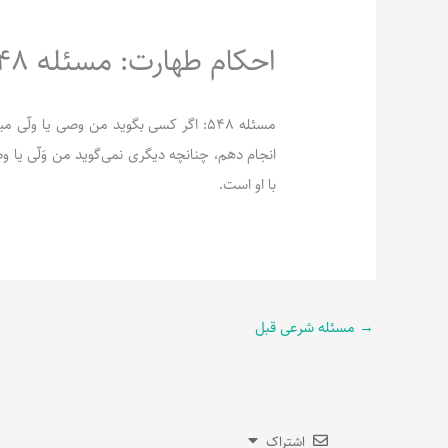
احکام طهارت: مسئله 548
مسئله 548: اگر کسی بگوید من وصی یا ول
انجام دهم، چنانچه دیگری نمی‌گوید من وَلّی یا و
با او است.
→
مسئله شرعی قبل
اشتراک