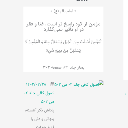
ر
پ
ل
و
ه
« امام باقر (ع) »
ش
مؤمن از کوه راسخ تر است، غنا و فقر
در او تأثیر نمی‌گذارد
الْمُؤْمِنُ‌ أَصْلَبُ‌ مِنَ‌ الْجَبَلِ‌ یَسْتَقِلُّ مِنْهُ وَ الْمُؤْمِنُ لَا
يَسْتَقِلُّ مِنْ دِينِهِ شَيْ‌ءٌ
بحار جلد 64، صفحه 362
۱۴۰۲/۰۳/۲۸
اصول کافی جلد 2-
ص 502
پاداش ذکر آهسته،
پنهانی و دلی را
فقط خداوند