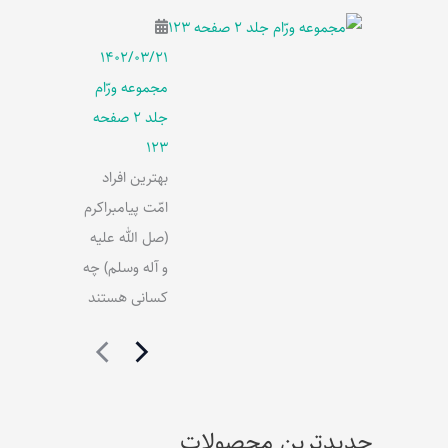
۱۴۰۲/۰۳/۲۱
مجموعه ورّام
جلد 2 صفحه
123
بهترین افراد
امّت پیامبراکرم
(صل الله علیه
و آله وسلم) چه
کسانی هستند
جدیدترین محصولات