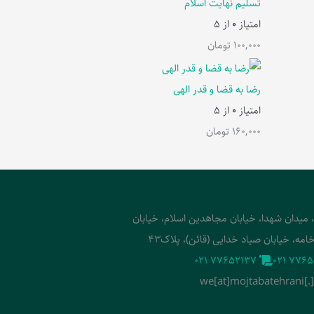
تسلیم نهایت اسلام
امتیاز
0
از 5
100,000
تومان
رضا به قضا و قدر الهی
امتیاز
0
از 5
160,000
تومان
، میدان شهدا، خیابان مجاهدین اسلام، خیابان
امه، خیابان صیاد خدایی (قائن)، پلاک43
‭021 77652137‬
‭021 7765
we[at]mojtabatehrani[