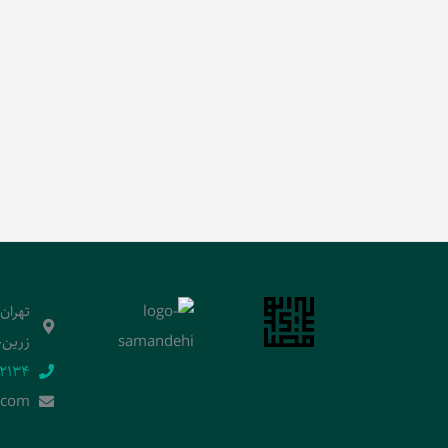
تهران
زرین‌خ
2134‬
.]com