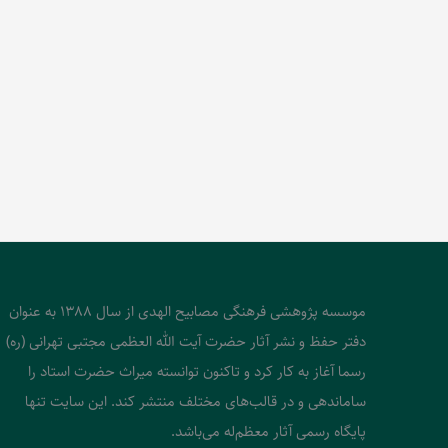
موسسه پژوهشی فرهنگی مصابیح الهدی از سال 1388 به عنوان
دفتر حفظ و نشر آثار حضرت آیت الله العظمی مجتبی تهرانی (ره)
رسما آغاز به کار کرد و تاکنون توانسته میراث حضرت استاد را
ساماندهی و در قالب‌های مختلف منتشر کند. این سایت تنها
پایگاه رسمی آثار معظم‌له می‌باشد.