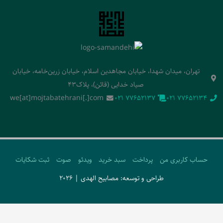
تهران، میدان شهدا، خیابان مجاهدین اسلام، خیابان زرین‌خامه، خیابان
صیاد خدایی (قائن)، پلاک43
we[at]mojtabatehrani[.]com
‭021 77652137‬
‭021 77652134‬
حساب کاربری من
پرداخت
سبد خرید
ویدئو
صوت
ثبت شکایات
طراحی و توسعه: مصابیح الهدی | 2026