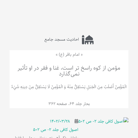
احادیث مسجد جامع
« امام باقر (ع) »
مؤمن از کوه راسخ تر است، غنا و فقر در او تأثیر
نمی‌گذارد
الْمُؤْمِنُ‌ أَصْلَبُ‌ مِنَ‌ الْجَبَلِ‌ یَسْتَقِلُّ مِنْهُ وَ الْمُؤْمِنُ لَا يَسْتَقِلُّ مِنْ دِينِهِ شَيْ‌ءٌ
بحار جلد 64، صفحه 362
۱۴۰۲/۰۳/۲۸
اصول کافی جلد 2- ص 502