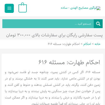
رش
Main
0
ه
Menu
حتوا
پست سفارشی رایگان برای سفارشات بالای ۳۰۰.۰۰۰ تومان
خانه
احکام
احکام طهارت: مسئله 616
احکام طهارت: مسئله 616
مسئله 616: اگر کسی در کشتی بمیرد، چنانچه جسد او فاسد نمی‌شود و
بودن او در کشتی مانعی ندارد، باید صبر کنند تا به خشکی برسند و او در
زمین دفن کنند، وگرنه، باید در کشتی غسلش بدهند و حنوط و کفن کنند و
پس از خواندن نماز میت چیز سنگینی به پایش ببندند و به دریا بیندازند یا
او را در خمره بگذارند و درش را ببندند و به دریا بیندازند و اگر ممکن است
باید او را در جایی بیندازند که فوراً طعمه حیوانات نشود.