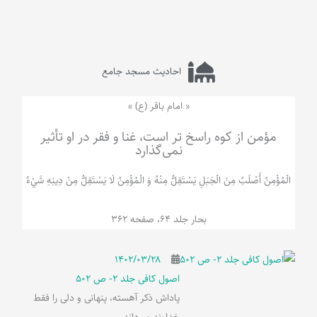
احادیث مسجد جامع
« امام باقر (ع) »
مؤمن از کوه راسخ تر است، غنا و فقر در او تأثیر
نمی‌گذارد
الْمُؤْمِنُ‌ أَصْلَبُ‌ مِنَ‌ الْجَبَلِ‌ یَسْتَقِلُّ مِنْهُ وَ الْمُؤْمِنُ لَا يَسْتَقِلُّ مِنْ دِينِهِ شَيْ‌ءٌ
بحار جلد 64، صفحه 362
۱۴۰۲/۰۳/۲۸
اصول کافی جلد 2- ص 502
پاداش ذکر آهسته، پنهانی و دلی را فقط