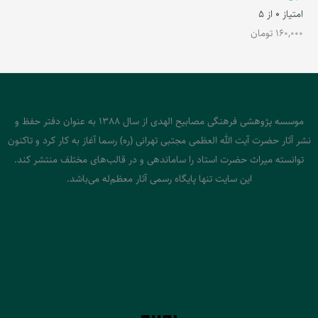
امتیاز
0
از 5
160,000
تومان
موسسه پژوهشی فرهنگی مصابیح الهدی از سال 1388 به عنوان دفتر حفظ و
نشر آثار حضرت آیت الله العظمی مجتبی تهرانی (ره) رسما آغاز به کار کرد و تاکنون
توانسته میراث حضرت استاد را ساماندهی و در قالب‌های مختلف منتشر کند.
این سایت تنها پایگاه رسمی آثار معظم‌له می‌باشد.