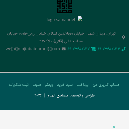
تهران، میدان شهدا، خیابان مجاهدین اسلام، خیابان زرین‌خامه، خیابان
صیاد خدایی (قائن)، پلاک43
we[at]mojtabatehrani[.]com
‭021 77652137‬
‭021 77652134‬
حساب کاربری من
پرداخت
سبد خرید
ویدئو
صوت
ثبت شکایات
طراحی و توسعه: مصابیح الهدی | 2026