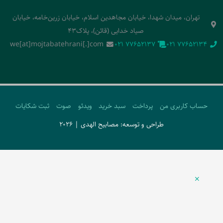
تهران، میدان شهدا، خیابان مجاهدین اسلام، خیابان زرین‌خامه، خیابان
صیاد خدایی (قائن)، پلاک43
we[at]mojtabatehrani[.]com
‭021 77652137‬
‭021 77652134‬
حساب کاربری من
پرداخت
سبد خرید
ویدئو
صوت
ثبت شکایات
طراحی و توسعه: مصابیح الهدی | 2026