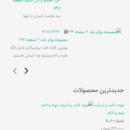
غرر الحکم و درر الکلم، صفحه
548
سه علامت انسان با تقوا
۱۴۰۲/۰۳/۲۱
مجموعه ورّام جلد 2 صفحه 123
بهترین افراد امّت پیامبراکرم (صل الله
علیه و آله وسلم) چه کسانی هستند
جدیدترین محصولات
توبه، آداب و اسباب
توبه و انابه
امتیاز
0
از 5
430,000
تومان