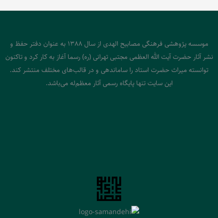
موسسه پژوهشی فرهنگی مصابیح الهدی از سال 1388 به عنوان دفتر حفظ و
نشر آثار حضرت آیت الله العظمی مجتبی تهرانی (ره) رسما آغاز به کار کرد و تاکنون
توانسته میراث حضرت استاد را ساماندهی و در قالب‌های مختلف منتشر کند.
این سایت تنها پایگاه رسمی آثار معظم‌له می‌باشد.