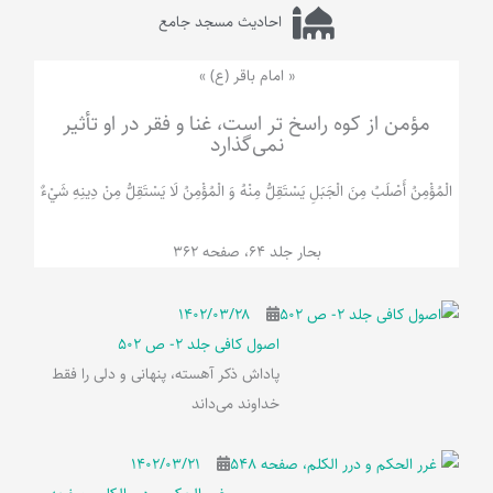
احادیث مسجد جامع
« امام باقر (ع) »
مؤمن از کوه راسخ تر است، غنا و فقر در او تأثیر
نمی‌گذارد
الْمُؤْمِنُ‌ أَصْلَبُ‌ مِنَ‌ الْجَبَلِ‌ یَسْتَقِلُّ مِنْهُ وَ الْمُؤْمِنُ لَا يَسْتَقِلُّ مِنْ دِينِهِ شَيْ‌ءٌ
بحار جلد 64، صفحه 362
۱۴۰۲/۰۳/۲۸
اصول کافی جلد 2- ص 502
پاداش ذکر آهسته، پنهانی و دلی را فقط
خداوند می‌داند
۱۴۰۲/۰۳/۲۱