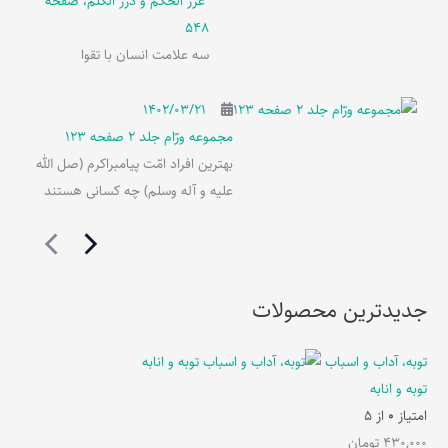
غرر الحکم و درر الکلم، صفحه
548
سه علامت انسان با تقوا
۱۴۰۲/۰۳/۲۱
مجموعه ورّام جلد 2 صفحه 123
بهترین افراد امّت پیامبراکرم (صل الله
علیه و آله وسلم) چه کسانی هستند
جدیدترین محصولات
توبه، آداب و اسباب
توبه و انابه
امتیاز
0
از 5
430,000
تومان