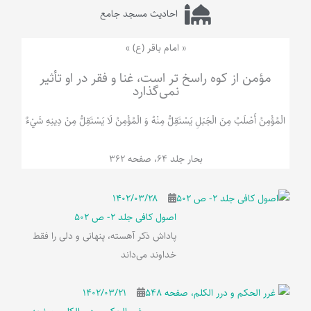
احادیث مسجد جامع
« امام باقر (ع) »
مؤمن از کوه راسخ تر است، غنا و فقر در او تأثیر
نمی‌گذارد
الْمُؤْمِنُ‌ أَصْلَبُ‌ مِنَ‌ الْجَبَلِ‌ یَسْتَقِلُّ مِنْهُ وَ الْمُؤْمِنُ لَا يَسْتَقِلُّ مِنْ دِينِهِ شَيْ‌ءٌ
بحار جلد 64، صفحه 362
۱۴۰۲/۰۳/۲۸
اصول کافی جلد 2- ص 502
پاداش ذکر آهسته، پنهانی و دلی را فقط
خداوند می‌داند
۱۴۰۲/۰۳/۲۱