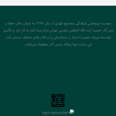
موسسه پژوهشی فرهنگی مصابیح الهدی از سال 1388 به عنوان دفتر حفظ و
نشر آثار حضرت آیت الله العظمی مجتبی تهرانی (ره) رسما آغاز به کار کرد و تاکنون
توانسته میراث حضرت استاد را ساماندهی و در قالب‌های مختلف منتشر کند.
این سایت تنها پایگاه رسمی آثار معظم‌له می‌باشد.