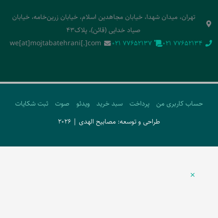
تهران، میدان شهدا، خیابان مجاهدین اسلام، خیابان زرین‌خامه، خیابان
صیاد خدایی (قائن)، پلاک43
we[at]mojtabatehrani[.]com
‭021 77652137‬
‭021 77652134‬
حساب کاربری من
پرداخت
سبد خرید
ویدئو
صوت
ثبت شکایات
طراحی و توسعه: مصابیح الهدی | 2026