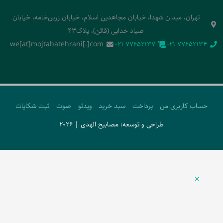
تهران، میدان شهدا، خیابان مجاهدین اسلام، خیابان زرین‌خامه، خیابان
صیاد خدایی (قائن)، پلاک43
we[at]mojtabatehrani[.]com
‭021 77652137‬
‭021 77652134‬
حساب کاربری من
پرداخت
سبد خرید
ویدئو
صوت
ثبت شکایات
طراحی و توسعه: مصابیح الهدی | 2026