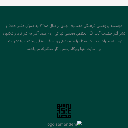
موسسه پژوهشی فرهنگی مصابیح الهدی از سال 1388 به عنوان دفتر حفظ و
نشر آثار حضرت آیت الله العظمی مجتبی تهرانی (ره) رسما آغاز به کار کرد و تاکنون
توانسته میراث حضرت استاد را ساماندهی و در قالب‌های مختلف منتشر کند.
این سایت تنها پایگاه رسمی آثار معظم‌له می‌باشد.