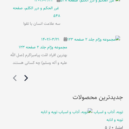
۱۴۰۲/۰۳/۲۱
غرر الحکم و درر الکلم، صفحه
548
سه علامت انسان با تقوا
۱۴۰۲/۰۳/۲۱
مجموعه ورّام جلد 2 صفحه 123
بهترین افراد امّت پیامبراکرم (صل الله
علیه و آله وسلم) چه کسانی هستند
جدیدترین محصولات
توبه، آداب و اسباب
توبه و انابه
امتیاز
0
از 5