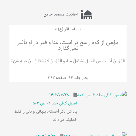
احادیث مسجد جامع
« امام باقر (ع) »
مؤمن از کوه راسخ تر است، غنا و فقر در او تأثیر
نمی‌گذارد
الْمُؤْمِنُ‌ أَصْلَبُ‌ مِنَ‌ الْجَبَلِ‌ یَسْتَقِلُّ مِنْهُ وَ الْمُؤْمِنُ لَا يَسْتَقِلُّ مِنْ دِينِهِ شَيْ‌ءٌ
بحار جلد 64، صفحه 362
۱۴۰۲/۰۳/۲۸
اصول کافی جلد 2- ص 502
پاداش ذکر آهسته، پنهانی و دلی را فقط
خداوند می‌داند