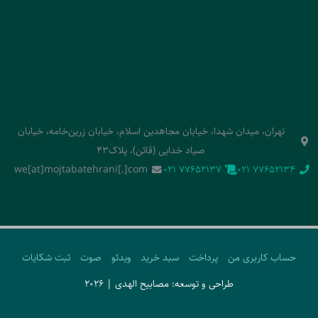
تهران، میدان شهدا، خیابان مجاهدین اسلام، خیابان زرین‌خامه، خیابان
صیاد خدایی (قائن)، پلاک43
we[at]mojtabatehrani[.]com
‭021 77652137‬
‭021 77652134‬
حساب کاربری من
پرداخت
سبد خرید
ویدئو
صوت
ثبت شکایات
طراحی و توسعه: مصابیح الهدی | 2026