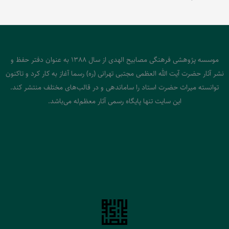
موسسه پژوهشی فرهنگی مصابیح الهدی از سال 1388 به عنوان دفتر حفظ و
نشر آثار حضرت آیت الله العظمی مجتبی تهرانی (ره) رسما آغاز به کار کرد و تاکنون
توانسته میراث حضرت استاد را ساماندهی و در قالب‌های مختلف منتشر کند.
این سایت تنها پایگاه رسمی آثار معظم‌له می‌باشد.