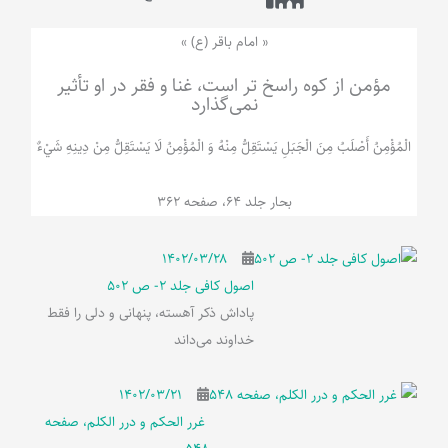
« امام باقر (ع) »
مؤمن از کوه راسخ تر است، غنا و فقر در او تأثیر
نمی‌گذارد
الْمُؤْمِنُ‌ أَصْلَبُ‌ مِنَ‌ الْجَبَلِ‌ یَسْتَقِلُّ مِنْهُ وَ الْمُؤْمِنُ لَا يَسْتَقِلُّ مِنْ دِينِهِ شَيْ‌ءٌ
بحار جلد 64، صفحه 362
۱۴۰۲/۰۳/۲۸
اصول کافی جلد 2- ص 502
پاداش ذکر آهسته، پنهانی و دلی را فقط
خداوند می‌داند
۱۴۰۲/۰۳/۲۱
غرر الحکم و درر الکلم، صفحه