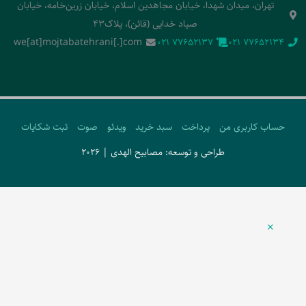
تهران، میدان شهدا، خیابان مجاهدین اسلام، خیابان زرین‌خامه، خیابان
صیاد خدایی (قائن)، پلاک43
we[at]mojtabatehrani[.]com
‭021 77652137‬
‭021 77652134‬
حساب کاربری من
پرداخت
سبد خرید
ویدئو
صوت
ثبت شکایات
طراحی و توسعه: مصابیح الهدی | 2026