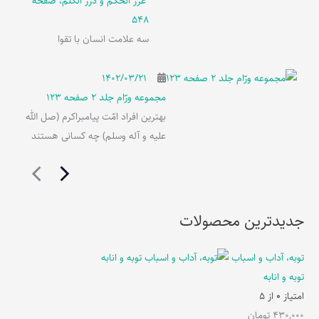
غرر الحکم و درر الکلم، صفحه
548
سه علامت انسان با تقوا
۱۴۰۲/۰۳/۲۱
مجموعه ورّام جلد 2 صفحه 123
بهترین افراد امّت پیامبراکرم (صل الله
علیه و آله وسلم) چه کسانی هستند
جدیدترین محصولات
توبه، آداب و اسباب
توبه و انابه
امتیاز
0
از 5
430,000
تومان