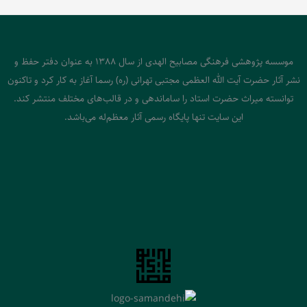
موسسه پژوهشی فرهنگی مصابیح الهدی از سال 1388 به عنوان دفتر حفظ و
نشر آثار حضرت آیت الله العظمی مجتبی تهرانی (ره) رسما آغاز به کار کرد و تاکنون
توانسته میراث حضرت استاد را ساماندهی و در قالب‌های مختلف منتشر کند.
این سایت تنها پایگاه رسمی آثار معظم‌له می‌باشد.