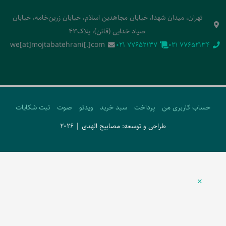
تهران، میدان شهدا، خیابان مجاهدین اسلام، خیابان زرین‌خامه، خیابان
صیاد خدایی (قائن)، پلاک43
we[at]mojtabatehrani[.]com
‭021 77652137‬
‭021 77652134‬
حساب کاربری من
پرداخت
سبد خرید
ویدئو
صوت
ثبت شکایات
طراحی و توسعه: مصابیح الهدی | 2026