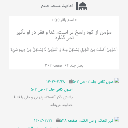
احادیث مسجد جامع
« امام باقر (ع) »
مؤمن از کوه راسخ تر است، غنا و فقر در او تأثیر
نمی‌گذارد
الْمُؤْمِنُ‌ أَصْلَبُ‌ مِنَ‌ الْجَبَلِ‌ یَسْتَقِلُّ مِنْهُ وَ الْمُؤْمِنُ لَا يَسْتَقِلُّ مِنْ دِينِهِ شَيْ‌ءٌ
بحار جلد 64، صفحه 362
۱۴۰۲/۰۳/۲۸
اصول کافی جلد 2- ص 502
پاداش ذکر آهسته، پنهانی و دلی را فقط
خداوند می‌داند
۱۴۰۲/۰۳/۲۱