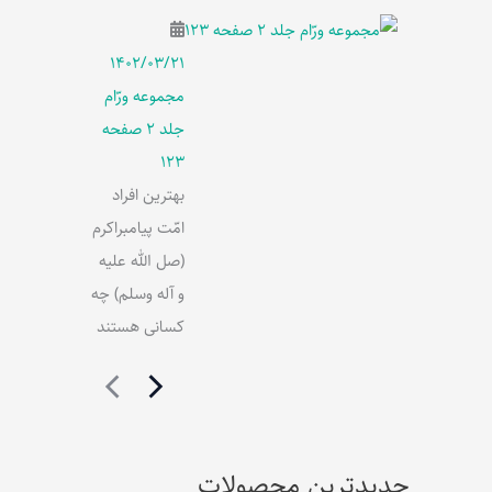
۱۴۰۲/۰۳/۲۱
مجموعه ورّام
جلد 2 صفحه
123
بهترین افراد
امّت پیامبراکرم
(صل الله علیه
و آله وسلم) چه
کسانی هستند
جدیدترین محصولات