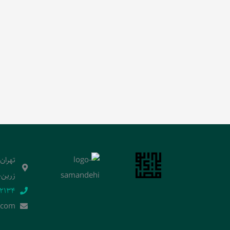
تهران
زرین‌خ
2134‬
.]com