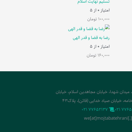
تسلیم نهایت اسلام
امتیاز
0
از 5
100,000
تومان
رضا به قضا و قدر الهی
امتیاز
0
از 5
160,000
تومان
، میدان شهدا، خیابان مجاهدین اسلام، خیابان
امه، خیابان صیاد خدایی (قائن)، پلاک43
‭021 77652137‬
‭021 7765
we[at]mojtabatehrani[