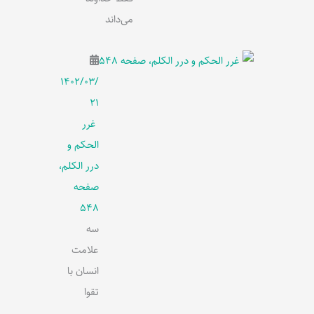
می‌داند
۱۴۰۲/۰۳/
۲۱
غرر
الحکم و
درر الکلم،
صفحه
548
سه
علامت
انسان با
تقوا