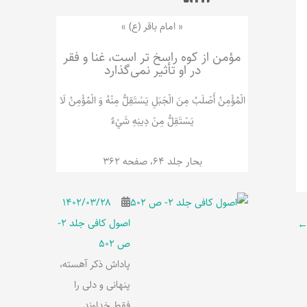
ر
پ
ل
و
ه
« امام باقر (ع) »
ش
مؤمن از کوه راسخ تر است، غنا و فقر
در او تأثیر نمی‌گذارد
الْمُؤْمِنُ‌ أَصْلَبُ‌ مِنَ‌ الْجَبَلِ‌ یَسْتَقِلُّ مِنْهُ وَ الْمُؤْمِنُ لَا
يَسْتَقِلُّ مِنْ دِينِهِ شَيْ‌ءٌ
بحار جلد 64، صفحه 362
۱۴۰۲/۰۳/۲۸
اصول کافی جلد 2-
ص 502
پاداش ذکر آهسته،
پنهانی و دلی را
فقط خداوند