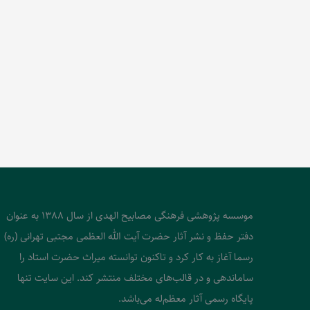
موسسه پژوهشی فرهنگی مصابیح الهدی از سال 1388 به عنوان
دفتر حفظ و نشر آثار حضرت آیت الله العظمی مجتبی تهرانی (ره)
رسما آغاز به کار کرد و تاکنون توانسته میراث حضرت استاد را
ساماندهی و در قالب‌های مختلف منتشر کند. این سایت تنها
پایگاه رسمی آثار معظم‌له می‌باشد.