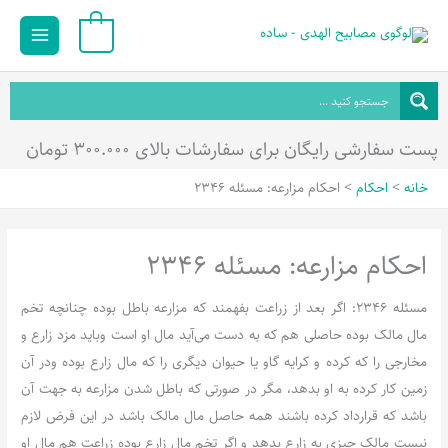
رش
Main
0
ه
Menu
حتوا
پست سفارشی رایگان برای سفارشات بالای ۳۰۰.۰۰۰ تومان
خانه
احکام
احکام مزارعه: مسئله 2346
احکام مزارعه: مسئله 2346
مسئله 2346: اگر بعد از زراعت بفهمند که مزارعه باطل بوده چنانچه تخم
مال مالک بوده حاصلی هم که به دست می‌آید مال او است وباید مزد زارع و
مخارجی را که کرده و کرایه گاو یا حیوان دیگری را که مال زارع بوده ودر آن
زمین کار کرده به او بدهد، مگر در صورتی که باطل شدن مزارعه به جهت آن
باشد که قرارداد کرده باشند همه حاصل مال مالک باشد در این فرض لازم
نیست مالک چیزی به زارع بدهد و اگر تخم مال زارع بوده زراعت هم مال او