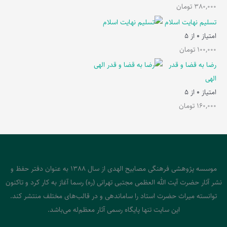
380,000
تومان
تسلیم نهایت اسلام
امتیاز
0
از 5
100,000
تومان
رضا به قضا و قدر
الهی
امتیاز
0
از 5
160,000
تومان
موسسه پژوهشی فرهنگی مصابیح الهدی از سال 1388 به عنوان دفتر حفظ و
نشر آثار حضرت آیت الله العظمی مجتبی تهرانی (ره) رسما آغاز به کار کرد و تاکنون
توانسته میراث حضرت استاد را ساماندهی و در قالب‌های مختلف منتشر کند.
این سایت تنها پایگاه رسمی آثار معظم‌له می‌باشد.