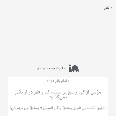
0
نظر
احادیث مسجد جامع
« امام باقر (ع) »
مؤمن از کوه راسخ تر است، غنا و فقر در او تأثیر
نمی‌گذارد
الْمُؤْمِنُ‌ أَصْلَبُ‌ مِنَ‌ الْجَبَلِ‌ یَسْتَقِلُّ مِنْهُ وَ الْمُؤْمِنُ لَا يَسْتَقِلُّ مِنْ دِينِهِ شَيْ‌ءٌ