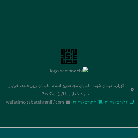
تهران، میدان شهدا، خیابان مجاهدین اسلام، خیابان زرین‌خامه، خیابان
صیاد خدایی (قائن)، پلاک43
we[at]mojtabatehrani[.]com
‭021 77652137‬
‭021 77652134‬