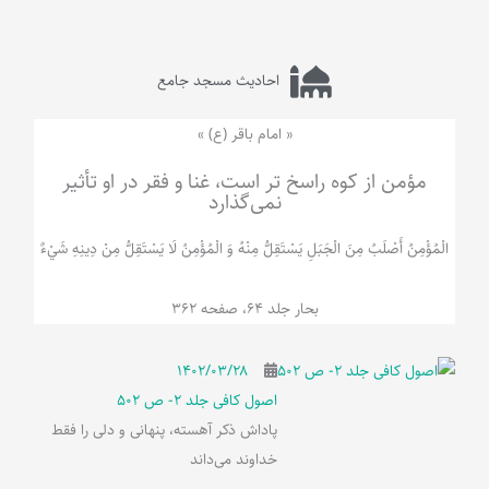
احادیث مسجد جامع
« امام باقر (ع) »
مؤمن از کوه راسخ تر است، غنا و فقر در او تأثیر
نمی‌گذارد
الْمُؤْمِنُ‌ أَصْلَبُ‌ مِنَ‌ الْجَبَلِ‌ یَسْتَقِلُّ مِنْهُ وَ الْمُؤْمِنُ لَا يَسْتَقِلُّ مِنْ دِينِهِ شَيْ‌ءٌ
بحار جلد 64، صفحه 362
۱۴۰۲/۰۳/۲۸
اصول کافی جلد 2- ص 502
پاداش ذکر آهسته، پنهانی و دلی را فقط
خداوند می‌داند