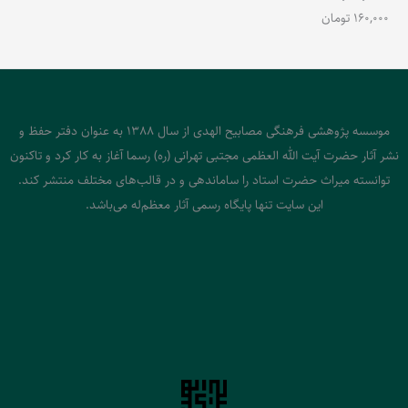
160,000
تومان
موسسه پژوهشی فرهنگی مصابیح الهدی از سال 1388 به عنوان دفتر حفظ و
نشر آثار حضرت آیت الله العظمی مجتبی تهرانی (ره) رسما آغاز به کار کرد و تاکنون
توانسته میراث حضرت استاد را ساماندهی و در قالب‌های مختلف منتشر کند.
این سایت تنها پایگاه رسمی آثار معظم‌له می‌باشد.