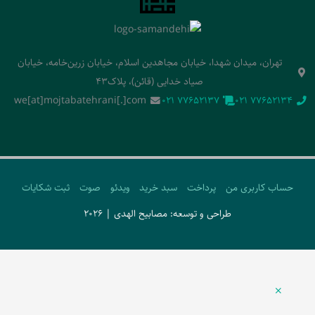
تهران، میدان شهدا، خیابان مجاهدین اسلام، خیابان زرین‌خامه، خیابان
صیاد خدایی (قائن)، پلاک43
we[at]mojtabatehrani[.]com
‭021 77652137‬
‭021 77652134‬
حساب کاربری من
پرداخت
سبد خرید
ویدئو
صوت
ثبت شکایات
طراحی و توسعه: مصابیح الهدی | 2026