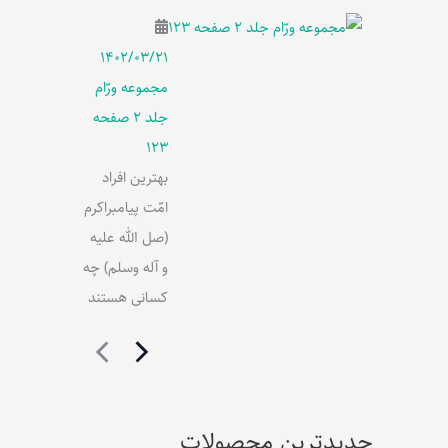
۱۴۰۲/۰۳/۲۱
مجموعه ورّام
جلد 2 صفحه
123
بهترین افراد
امّت پیامبراکرم
(صل الله علیه
و آله وسلم) چه
کسانی هستند
جدیدترین محصولات