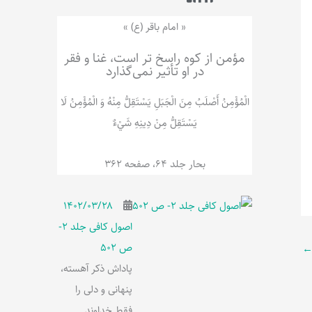
ر
پ
ل
و
ه
« امام باقر (ع) »
ش
مؤمن از کوه راسخ تر است، غنا و فقر
در او تأثیر نمی‌گذارد
الْمُؤْمِنُ‌ أَصْلَبُ‌ مِنَ‌ الْجَبَلِ‌ یَسْتَقِلُّ مِنْهُ وَ الْمُؤْمِنُ لَا
يَسْتَقِلُّ مِنْ دِينِهِ شَيْ‌ءٌ
بحار جلد 64، صفحه 362
۱۴۰۲/۰۳/۲۸
اصول کافی جلد 2-
ص 502
پاداش ذکر آهسته،
پنهانی و دلی را
فقط خداوند