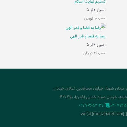
تسلیم نهایت اسلام
امتیاز
0
از 5
100,000
تومان
رضا به قضا و قدر الهی
امتیاز
0
از 5
160,000
تومان
، میدان شهدا، خیابان مجاهدین اسلام، خیابان
امه، خیابان صیاد خدایی (قائن)، پلاک43
‭021 77652137‬
‭021 7765
we[at]mojtabatehrani[