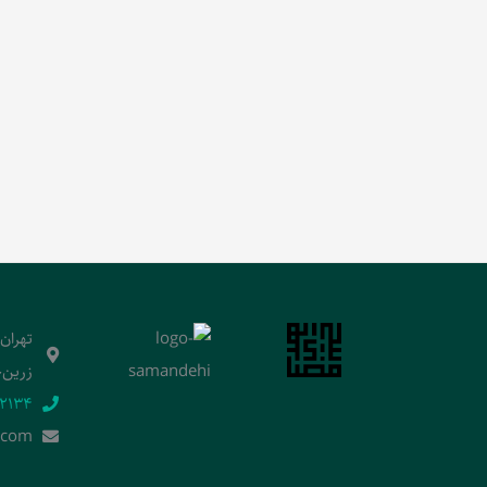
تهران
زرین‌خ
2134‬
.]com