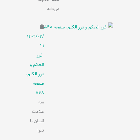
می‌داند
۱۴۰۲/۰۳/
۲۱
غرر
الحکم و
درر الکلم،
صفحه
548
سه
علامت
انسان با
تقوا