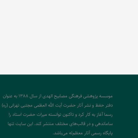
موسسه پژوهشی فرهنگی مصابیح الهدی از سال 1388 به عنوان
دفتر حفظ و نشر آثار حضرت آیت الله العظمی مجتبی تهرانی (ره)
رسما آغاز به کار کرد و تاکنون توانسته میراث حضرت استاد را
ساماندهی و در قالب‌های مختلف منتشر کند. این سایت تنها
پایگاه رسمی آثار معظم‌له می‌باشد.