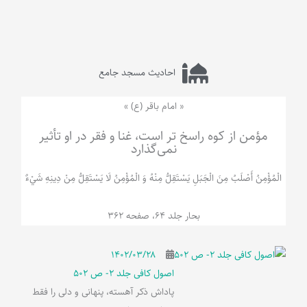
احادیث مسجد جامع
« امام باقر (ع) »
مؤمن از کوه راسخ تر است، غنا و فقر در او تأثیر
نمی‌گذارد
الْمُؤْمِنُ‌ أَصْلَبُ‌ مِنَ‌ الْجَبَلِ‌ یَسْتَقِلُّ مِنْهُ وَ الْمُؤْمِنُ لَا يَسْتَقِلُّ مِنْ دِينِهِ شَيْ‌ءٌ
بحار جلد 64، صفحه 362
۱۴۰۲/۰۳/۲۸
اصول کافی جلد 2- ص 502
پاداش ذکر آهسته، پنهانی و دلی را فقط