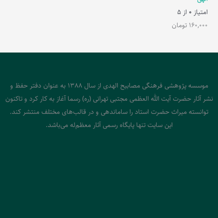
امتیاز
0
از 5
160,000
تومان
موسسه پژوهشی فرهنگی مصابیح الهدی از سال 1388 به عنوان دفتر حفظ و
نشر آثار حضرت آیت الله العظمی مجتبی تهرانی (ره) رسما آغاز به کار کرد و تاکنون
توانسته میراث حضرت استاد را ساماندهی و در قالب‌های مختلف منتشر کند.
این سایت تنها پایگاه رسمی آثار معظم‌له می‌باشد.