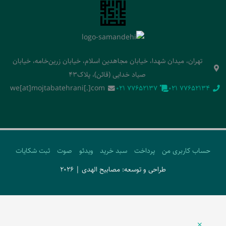
تهران، میدان شهدا، خیابان مجاهدین اسلام، خیابان زرین‌خامه، خیابان
صیاد خدایی (قائن)، پلاک43
we[at]mojtabatehrani[.]com
‭021 77652137‬
‭021 77652134‬
حساب کاربری من
پرداخت
سبد خرید
ویدئو
صوت
ثبت شکایات
طراحی و توسعه: مصابیح الهدی | 2026