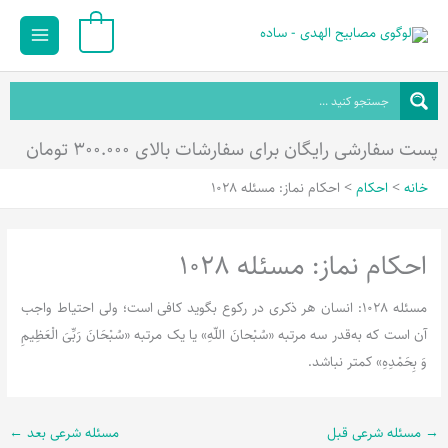
رش
Main
0
ه
Menu
حتوا
پست سفارشی رایگان برای سفارشات بالای ۳۰۰.۰۰۰ تومان
خانه
احکام
احکام نماز: مسئله 1028
احکام نماز: مسئله 1028
مسئله 1028: انسان هر ذکری در رکوع بگوید کافی است؛ ولی احتیاط واجب
آن است که به‌قدر سه مرتبه «سُبْحانَ اللّه‌ِ» یا یک مرتبه «سُبْحَانَ رَبِّیَ الْعَظِیمِ
وَ بِحَمْدِهِ» کمتر نباشد.
→
مسئله شرعی قبل
مسئله شرعی بعد
←