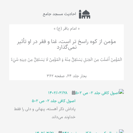
احادیث مسجد جامع
« امام باقر (ع) »
مؤمن از کوه راسخ تر است، غنا و فقر در او تأثیر
نمی‌گذارد
الْمُؤْمِنُ‌ أَصْلَبُ‌ مِنَ‌ الْجَبَلِ‌ یَسْتَقِلُّ مِنْهُ وَ الْمُؤْمِنُ لَا يَسْتَقِلُّ مِنْ دِينِهِ شَيْ‌ءٌ
بحار جلد 64، صفحه 362
۱۴۰۲/۰۳/۲۸
اصول کافی جلد 2- ص 502
پاداش ذکر آهسته، پنهانی و دلی را فقط
خداوند می‌داند