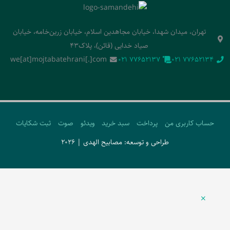
تهران، میدان شهدا، خیابان مجاهدین اسلام، خیابان زرین‌خامه، خیابان
صیاد خدایی (قائن)، پلاک43
we[at]mojtabatehrani[.]com
‭021 77652137‬
‭021 77652134‬
حساب کاربری من
پرداخت
سبد خرید
ویدئو
صوت
ثبت شکایات
طراحی و توسعه: مصابیح الهدی | 2026