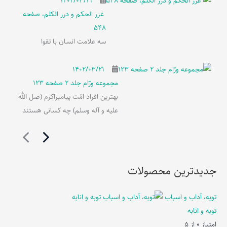
۱۴۰۲/۰۳/۲۱
غرر الحکم و درر الکلم، صفحه
548
سه علامت انسان با تقوا
۱۴۰۲/۰۳/۲۱
مجموعه ورّام جلد 2 صفحه 123
بهترین افراد امّت پیامبراکرم (صل الله
علیه و آله وسلم) چه کسانی هستند
جدیدترین محصولات
توبه، آداب و اسباب
توبه و انابه
امتیاز
0
از 5