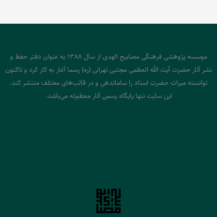
موسسه پژوهشی فرهنگی مصابیح الهدی از سال 1388 به عنوان دفتر حفظ و
نشر آثار حضرت آیت الله العظمی مجتبی تهرانی (ره) رسما آغاز به کار کرد و تاکنون
توانسته میراث حضرت استاد را ساماندهی و در قالب‌های مختلف منتشر کند.
این سایت تنها پایگاه رسمی آثار معظم‌له می‌باشد.