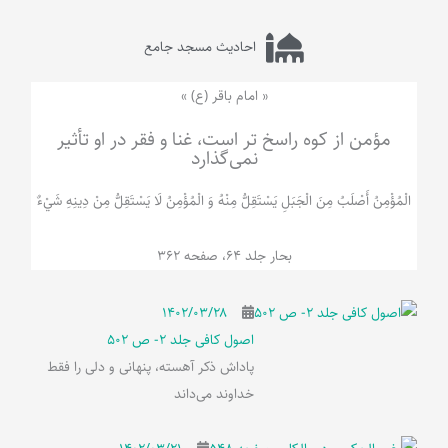
احادیث مسجد جامع
« امام باقر (ع) »
مؤمن از کوه راسخ تر است، غنا و فقر در او تأثیر
نمی‌گذارد
الْمُؤْمِنُ‌ أَصْلَبُ‌ مِنَ‌ الْجَبَلِ‌ یَسْتَقِلُّ مِنْهُ وَ الْمُؤْمِنُ لَا يَسْتَقِلُّ مِنْ دِينِهِ شَيْ‌ءٌ
بحار جلد 64، صفحه 362
۱۴۰۲/۰۳/۲۸
اصول کافی جلد 2- ص 502
پاداش ذکر آهسته، پنهانی و دلی را فقط
خداوند می‌داند