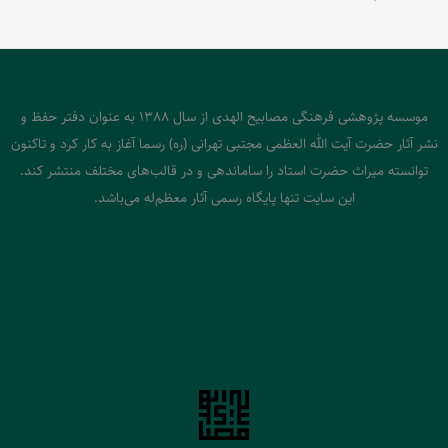
موسسه پژوهشی فرهنگی مصابیح الهدی از سال 1388 به عنوان دفتر حفظ و
نشر آثار حضرت آیت الله العظمی مجتبی تهرانی (ره) رسما آغاز به کار کرد و تاکنون
توانسته میراث حضرت استاد را ساماندهی و در قالب‌های مختلف منتشر کند.
این سایت تنها پایگاه رسمی آثار معظم‌له می‌باشد.