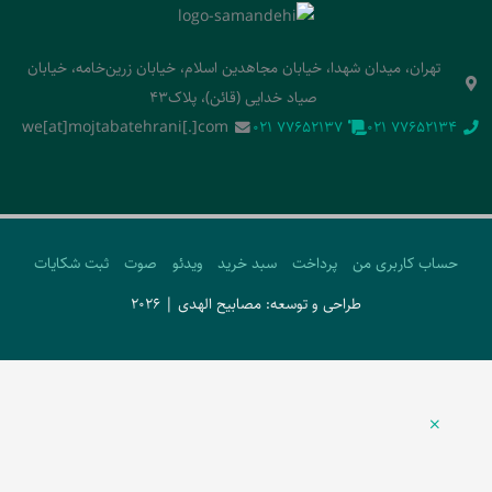
تهران، میدان شهدا، خیابان مجاهدین اسلام، خیابان زرین‌خامه، خیابان
صیاد خدایی (قائن)، پلاک43
we[at]mojtabatehrani[.]com
‭021 77652137‬
‭021 77652134‬
حساب کاربری من
پرداخت
سبد خرید
ویدئو
صوت
ثبت شکایات
طراحی و توسعه: مصابیح الهدی | 2026