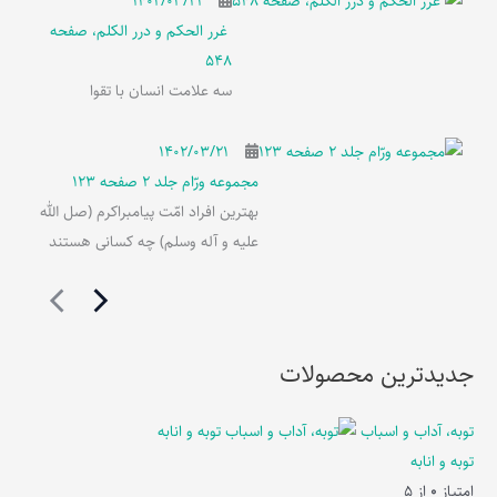
۱۴۰۲/۰۳/۲۱
غرر الحکم و درر الکلم، صفحه
548
سه علامت انسان با تقوا
۱۴۰۲/۰۳/۲۱
مجموعه ورّام جلد 2 صفحه 123
بهترین افراد امّت پیامبراکرم (صل الله
علیه و آله وسلم) چه کسانی هستند
جدیدترین محصولات
توبه، آداب و اسباب
توبه و انابه
امتیاز
0
از 5