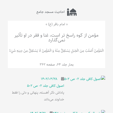
احادیث مسجد جامع
« امام باقر (ع) »
مؤمن از کوه راسخ تر است، غنا و فقر در او تأثیر
نمی‌گذارد
الْمُؤْمِنُ‌ أَصْلَبُ‌ مِنَ‌ الْجَبَلِ‌ یَسْتَقِلُّ مِنْهُ وَ الْمُؤْمِنُ لَا يَسْتَقِلُّ مِنْ دِينِهِ شَيْ‌ءٌ
بحار جلد 64، صفحه 362
۱۴۰۲/۰۳/۲۸
اصول کافی جلد 2- ص 502
پاداش ذکر آهسته، پنهانی و دلی را فقط
خداوند می‌داند