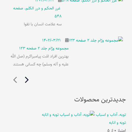
۱۴۰۲/۰۳/۲۱
غرر الحکم و درر الکلم، صفحه
548
سه علامت انسان با تقوا
۱۴۰۲/۰۳/۲۱
مجموعه ورّام جلد 2 صفحه 123
بهترین افراد امّت پیامبراکرم (صل الله
علیه و آله وسلم) چه کسانی هستند
جدیدترین محصولات
توبه، آداب و اسباب
توبه و انابه
امتیاز
0
از 5