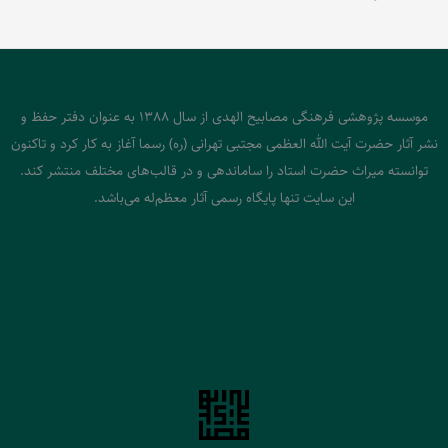
موسسه پژوهشی فرهنگی مصابیح الهدی از سال 1388 به عنوان دفتر حفظ و
نشر آثار حضرت آیت الله العظمی مجتبی تهرانی (ره) رسما آغاز به کار کرد و تاکنون
توانسته میراث حضرت استاد را ساماندهی و در قالب‌های مختلف منتشر کند.
این سایت تنها پایگاه رسمی آثار معظم‌له می‌باشد.