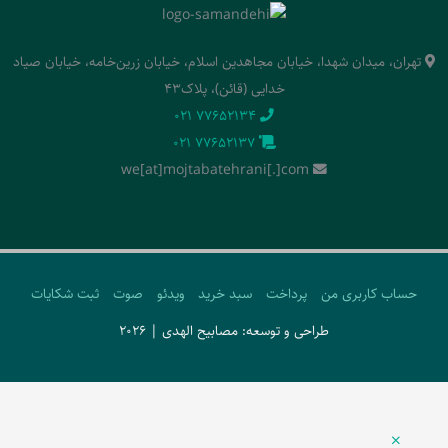
تهران، میدان شهدا، خیابان مجاهدین اسلام، خیابان زرین‌خامه، خیابان صیاد
خدایی (قائن)، پلاک43
‭021 77652134‬
‭021 77652137‬
we[at]mojtabatehrani[.]com
حساب کاربری من
پرداخت
سبد خرید
ویدئو
صوت
ثبت شکایات
طراحی و توسعه: مصابیح الهدی | 2026