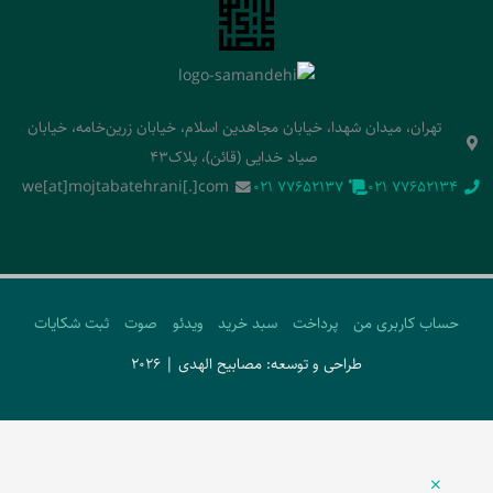
تهران، میدان شهدا، خیابان مجاهدین اسلام، خیابان زرین‌خامه، خیابان
صیاد خدایی (قائن)، پلاک43
we[at]mojtabatehrani[.]com
‭021 77652137‬
‭021 77652134‬
حساب کاربری من
پرداخت
سبد خرید
ویدئو
صوت
ثبت شکایات
طراحی و توسعه: مصابیح الهدی | 2026