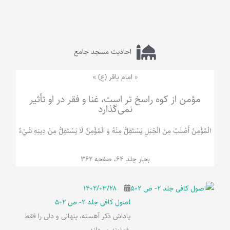
احادیث مسجد جامع
« امام باقر (ع) »
مؤمن از کوه راسخ تر است، غنا و فقر در او تأثیر
نمی‌گذارد
الْمُؤْمِنُ‌ أَصْلَبُ‌ مِنَ‌ الْجَبَلِ‌ یَسْتَقِلُّ مِنْهُ وَ الْمُؤْمِنُ لَا يَسْتَقِلُّ مِنْ دِينِهِ شَيْ‌ءٌ
بحار جلد 64، صفحه 362
۱۴۰۲/۰۳/۲۸
اصول کافی جلد 2- ص 502
پاداش ذکر آهسته، پنهانی و دلی را فقط