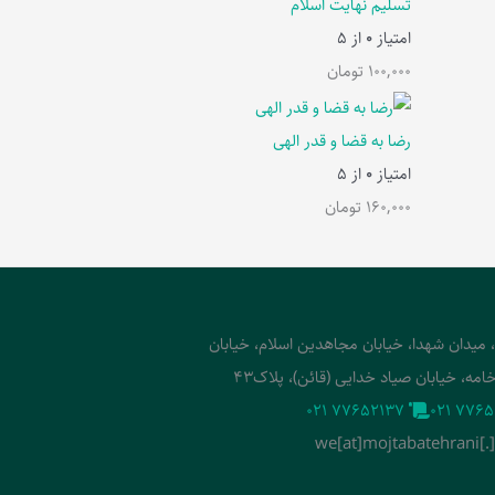
تسلیم نهایت اسلام
امتیاز
0
از 5
100,000
تومان
رضا به قضا و قدر الهی
امتیاز
0
از 5
160,000
تومان
، میدان شهدا، خیابان مجاهدین اسلام، خیابان
امه، خیابان صیاد خدایی (قائن)، پلاک43
‭021 77652137‬
‭021 7765
we[at]mojtabatehrani[