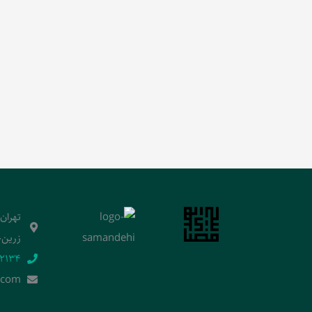
تهران
زرین‌خ
2134‬
.]com