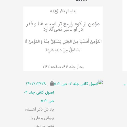
ر
پ
ل
و
ه
« امام باقر (ع) »
ش
مؤمن از کوه راسخ تر است، غنا و فقر
در او تأثیر نمی‌گذارد
الْمُؤْمِنُ‌ أَصْلَبُ‌ مِنَ‌ الْجَبَلِ‌ یَسْتَقِلُّ مِنْهُ وَ الْمُؤْمِنُ لَا
يَسْتَقِلُّ مِنْ دِينِهِ شَيْ‌ءٌ
بحار جلد 64، صفحه 362
۱۴۰۲/۰۳/۲۸
اصول کافی جلد 2-
ص 502
پاداش ذکر آهسته،
پنهانی و دلی را
فقط خداوند