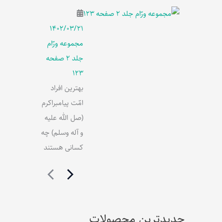
۱۴۰۲/۰۳/۲۱
مجموعه ورّام
جلد 2 صفحه
123
بهترین افراد
امّت پیامبراکرم
(صل الله علیه
و آله وسلم) چه
کسانی هستند
جدیدترین محصولات