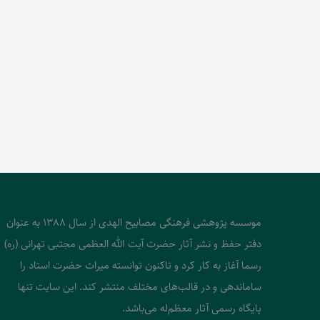
موسسه پژوهشی فرهنگی مصابیح الهدی از سال 1388 به عنوان
دفتر حفظ و نشر آثار حضرت آیت الله العظمی مجتبی تهرانی (ره)
رسما آغاز به کار کرد و تاکنون توانسته میراث حضرت استاد را
ساماندهی و در قالب‌های مختلف منتشر کند. این سایت تنها
پایگاه رسمی آثار معظم‌له می‌باشد.