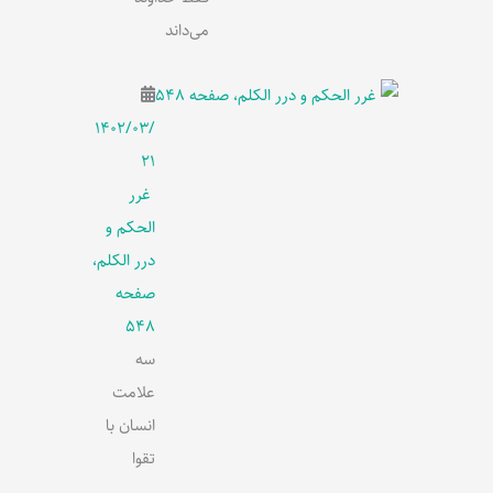
می‌داند
۱۴۰۲/۰۳/
۲۱
غرر
الحکم و
درر الکلم،
صفحه
548
سه
علامت
انسان با
تقوا