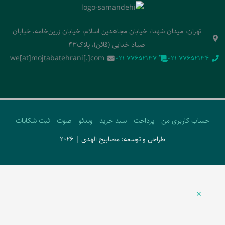
تهران، میدان شهدا، خیابان مجاهدین اسلام، خیابان زرین‌خامه، خیابان
صیاد خدایی (قائن)، پلاک43
we[at]mojtabatehrani[.]com
‭021 77652137‬
‭021 77652134‬
حساب کاربری من
پرداخت
سبد خرید
ویدئو
صوت
ثبت شکایات
طراحی و توسعه: مصابیح الهدی | 2026