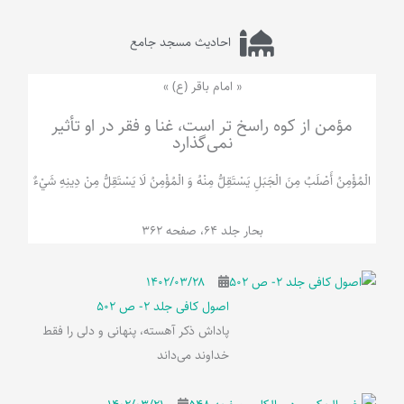
احادیث مسجد جامع
« امام باقر (ع) »
مؤمن از کوه راسخ تر است، غنا و فقر در او تأثیر
نمی‌گذارد
الْمُؤْمِنُ‌ أَصْلَبُ‌ مِنَ‌ الْجَبَلِ‌ یَسْتَقِلُّ مِنْهُ وَ الْمُؤْمِنُ لَا يَسْتَقِلُّ مِنْ دِينِهِ شَيْ‌ءٌ
بحار جلد 64، صفحه 362
۱۴۰۲/۰۳/۲۸
اصول کافی جلد 2- ص 502
پاداش ذکر آهسته، پنهانی و دلی را فقط
خداوند می‌داند