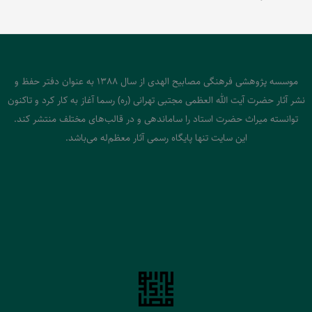
موسسه پژوهشی فرهنگی مصابیح الهدی از سال 1388 به عنوان دفتر حفظ و
نشر آثار حضرت آیت الله العظمی مجتبی تهرانی (ره) رسما آغاز به کار کرد و تاکنون
توانسته میراث حضرت استاد را ساماندهی و در قالب‌های مختلف منتشر کند.
این سایت تنها پایگاه رسمی آثار معظم‌له می‌باشد.