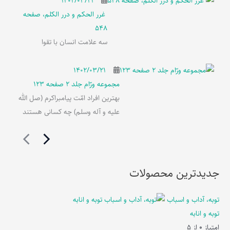
۱۴۰۲/۰۳/۲۱
غرر الحکم و درر الکلم، صفحه
548
سه علامت انسان با تقوا
۱۴۰۲/۰۳/۲۱
مجموعه ورّام جلد 2 صفحه 123
بهترین افراد امّت پیامبراکرم (صل الله
علیه و آله وسلم) چه کسانی هستند
جدیدترین محصولات
توبه، آداب و اسباب
توبه و انابه
امتیاز
0
از 5