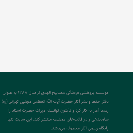
موسسه پژوهشی فرهنگی مصابیح الهدی از سال 1388 به عنوان
دفتر حفظ و نشر آثار حضرت آیت الله العظمی مجتبی تهرانی (ره)
رسما آغاز به کار کرد و تاکنون توانسته میراث حضرت استاد را
ساماندهی و در قالب‌های مختلف منتشر کند. این سایت تنها
پایگاه رسمی آثار معظم‌له می‌باشد.