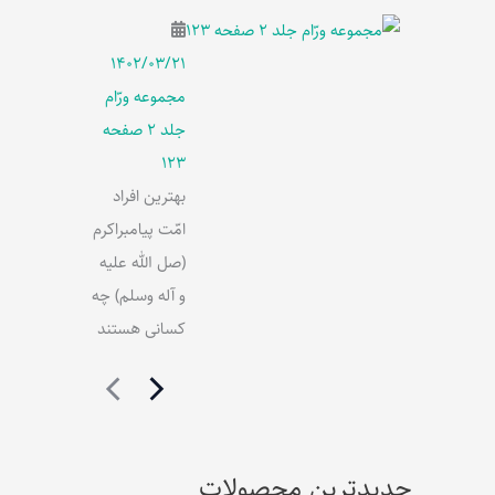
۱۴۰۲/۰۳/۲۱
مجموعه ورّام
جلد 2 صفحه
123
بهترین افراد
امّت پیامبراکرم
(صل الله علیه
و آله وسلم) چه
کسانی هستند
جدیدترین محصولات