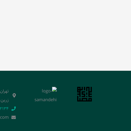
تهران
زرین‌خ
2134‬
.]com