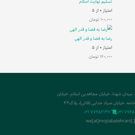
تسلیم نهایت اسلام
امتیاز
0
از 5
100,000
تومان
رضا به قضا و قدر الهی
امتیاز
0
از 5
160,000
تومان
، میدان شهدا، خیابان مجاهدین اسلام، خیابان
امه، خیابان صیاد خدایی (قائن)، پلاک43
‭021 77652137‬
‭021 7765
we[at]mojtabatehrani[