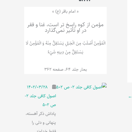
ر
پ
ل
و
ه
« امام باقر (ع) »
ش
مؤمن از کوه راسخ تر است، غنا و فقر
در او تأثیر نمی‌گذارد
الْمُؤْمِنُ‌ أَصْلَبُ‌ مِنَ‌ الْجَبَلِ‌ یَسْتَقِلُّ مِنْهُ وَ الْمُؤْمِنُ لَا
يَسْتَقِلُّ مِنْ دِينِهِ شَيْ‌ءٌ
بحار جلد 64، صفحه 362
۱۴۰۲/۰۳/۲۸
اصول کافی جلد 2-
ص 502
پاداش ذکر آهسته،
پنهانی و دلی را
فقط خداوند