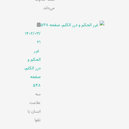
می‌داند
۱۴۰۲/۰۳/
۲۱
غرر
الحکم و
درر الکلم،
صفحه
548
سه
علامت
انسان با
تقوا