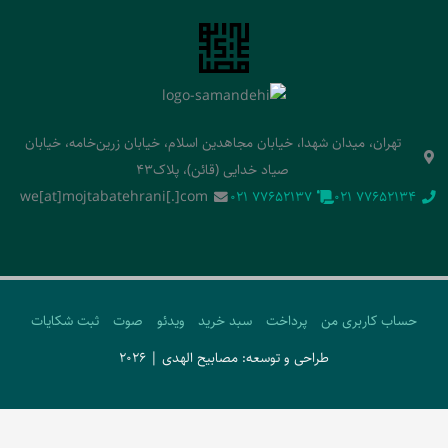
تهران، میدان شهدا، خیابان مجاهدین اسلام، خیابان زرین‌خامه، خیابان
صیاد خدایی (قائن)، پلاک43
we[at]mojtabatehrani[.]com
‭021 77652137‬
‭021 77652134‬
حساب کاربری من
پرداخت
سبد خرید
ویدئو
صوت
ثبت شکایات
طراحی و توسعه: مصابیح الهدی | 2026