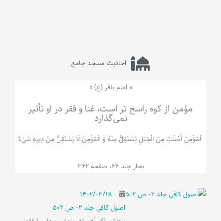
احادیث مسجد جامع
« امام باقر (ع) »
مؤمن از کوه راسخ تر است، غنا و فقر در او تأثیر
نمی‌گذارد
الْمُؤْمِنُ‌ أَصْلَبُ‌ مِنَ‌ الْجَبَلِ‌ یَسْتَقِلُّ مِنْهُ وَ الْمُؤْمِنُ لَا يَسْتَقِلُّ مِنْ دِينِهِ شَيْ‌ءٌ
بحار جلد 64، صفحه 362
۱۴۰۲/۰۳/۲۸
اصول کافی جلد 2- ص 502