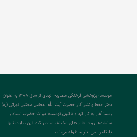
موسسه پژوهشی فرهنگی مصابیح الهدی از سال 1388 به عنوان
دفتر حفظ و نشر آثار حضرت آیت الله العظمی مجتبی تهرانی (ره)
رسما آغاز به کار کرد و تاکنون توانسته میراث حضرت استاد را
ساماندهی و در قالب‌های مختلف منتشر کند. این سایت تنها
پایگاه رسمی آثار معظم‌له می‌باشد.