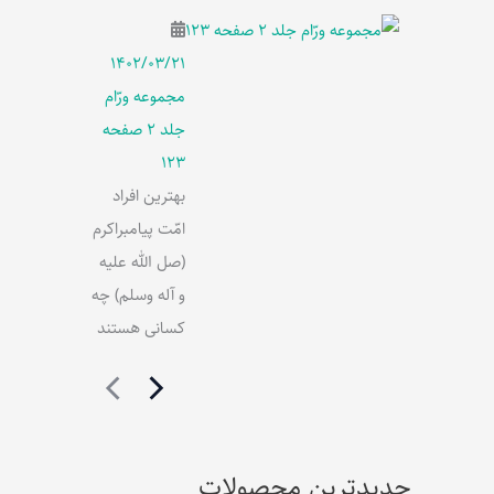
۱۴۰۲/۰۳/۲۱
مجموعه ورّام
جلد 2 صفحه
123
بهترین افراد
امّت پیامبراکرم
(صل الله علیه
و آله وسلم) چه
کسانی هستند
جدیدترین محصولات