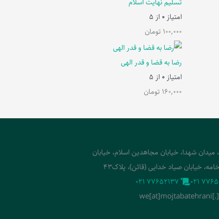
تسلیم نهایت اسلام
امتیاز
0
از 5
100,000
تومان
رضا به قضا و قدر الهی
امتیاز
0
از 5
160,000
تومان
، میدان شهدا، خیابان مجاهدین اسلام، خیابان
امه، خیابان صیاد خدایی (قائن)، پلاک43
‭021 77652137‬
‭021 7765
we[at]mojtabatehrani[