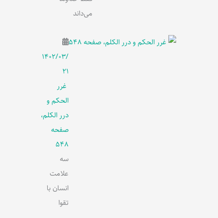
می‌داند
۱۴۰۲/۰۳/
۲۱
غرر
الحکم و
درر الکلم،
صفحه
548
سه
علامت
انسان با
تقوا