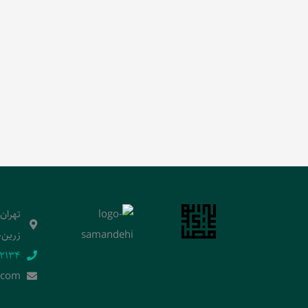
تهران
زرین‌خ
2134‬
.]com