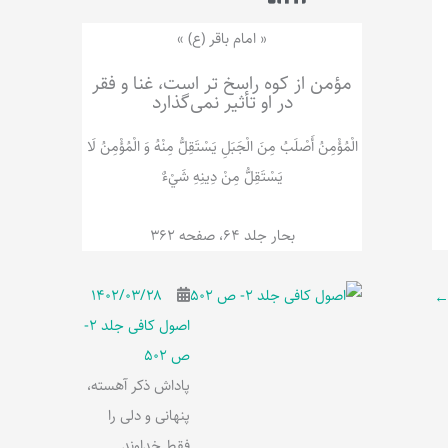
ر
پ
ل
و
ه
« امام باقر (ع) »
ش
مؤمن از کوه راسخ تر است، غنا و فقر
در او تأثیر نمی‌گذارد
الْمُؤْمِنُ‌ أَصْلَبُ‌ مِنَ‌ الْجَبَلِ‌ یَسْتَقِلُّ مِنْهُ وَ الْمُؤْمِنُ لَا
يَسْتَقِلُّ مِنْ دِينِهِ شَيْ‌ءٌ
بحار جلد 64، صفحه 362
۱۴۰۲/۰۳/۲۸
اصول کافی جلد 2-
ص 502
پاداش ذکر آهسته،
پنهانی و دلی را
فقط خداوند