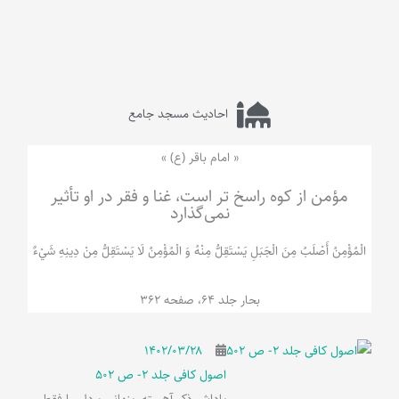
احادیث مسجد جامع
« امام باقر (ع) »
مؤمن از کوه راسخ تر است، غنا و فقر در او تأثیر
نمی‌گذارد
الْمُؤْمِنُ‌ أَصْلَبُ‌ مِنَ‌ الْجَبَلِ‌ یَسْتَقِلُّ مِنْهُ وَ الْمُؤْمِنُ لَا يَسْتَقِلُّ مِنْ دِينِهِ شَيْ‌ءٌ
بحار جلد 64، صفحه 362
۱۴۰۲/۰۳/۲۸
اصول کافی جلد 2- ص 502