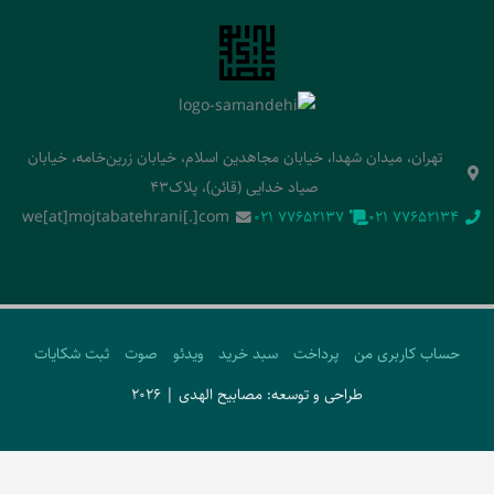
تهران، میدان شهدا، خیابان مجاهدین اسلام، خیابان زرین‌خامه، خیابان
صیاد خدایی (قائن)، پلاک43
we[at]mojtabatehrani[.]com
‭021 77652137‬
‭021 77652134‬
حساب کاربری من
پرداخت
سبد خرید
ویدئو
صوت
ثبت شکایات
طراحی و توسعه: مصابیح الهدی | 2026