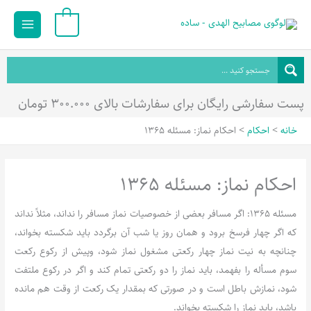
رش
Main
0
ه
Menu
حتوا
پست سفارشی رایگان برای سفارشات بالای ۳۰۰.۰۰۰ تومان
خانه
احکام
احکام نماز: مسئله 1365
احکام نماز: مسئله 1365
مسئله 1365: اگر مسافر بعضی از خصوصیات نماز مسافر را نداند، مثلاً نداند
که اگر چهار فرسخ برود و همان روز یا شب آن برگردد باید شکسته بخواند،
چنانچه به نیت نماز چهار رکعتی مشغول نماز شود، وپیش از رکوع رکعت
سوم مسأله را بفهمد، باید نماز را دو رکعتی تمام کند و اگر در رکوع ملتفت
شود، نمازش باطل است و در صورتی که بمقدار یک رکعت از وقت هم مانده
باشد، باید نماز را شکسته بخواند.