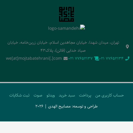
تهران، میدان شهدا، خیابان مجاهدین اسلام، خیابان زرین‌خامه، خیابان
صیاد خدایی (قائن)، پلاک43
we[at]mojtabatehrani[.]com
‭021 77652137‬
‭021 77652134‬
حساب کاربری من
پرداخت
سبد خرید
ویدئو
صوت
ثبت شکایات
طراحی و توسعه: مصابیح الهدی | 2026