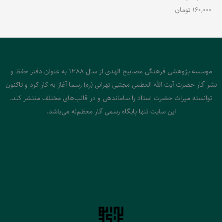
160,000
تومان
موسسه پژوهشی فرهنگی مصابیح الهدی از سال 1388 به عنوان دفتر حفظ و
نشر آثار حضرت آیت الله العظمی مجتبی تهرانی (ره) رسما آغاز به کار کرد و تاکنون
توانسته میراث حضرت استاد را ساماندهی و در قالب‌های مختلف منتشر کند.
این سایت تنها پایگاه رسمی آثار معظم‌له می‌باشد.