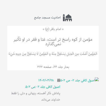
احادیث مسجد جامع
« امام باقر (ع) »
مؤمن از کوه راسخ تر است، غنا و فقر در او تأثیر
نمی‌گذارد
الْمُؤْمِنُ‌ أَصْلَبُ‌ مِنَ‌ الْجَبَلِ‌ یَسْتَقِلُّ مِنْهُ وَ الْمُؤْمِنُ لَا يَسْتَقِلُّ مِنْ دِينِهِ شَيْ‌ءٌ
بحار جلد 64، صفحه 362
۱۴۰۲/۰۳/۲۸
اصول کافی جلد 2- ص 502
پاداش ذکر آهسته، پنهانی و دلی را فقط
خداوند می‌داند