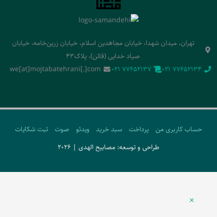
تهران، میدان شهدا، خیابان مجاهدین اسلام، خیابان زرین‌خامه، خیابان
صیاد خدایی (قائن)، پلاک43
we[at]mojtabatehrani[.]com
‭021 77652137‬
‭021 77652134‬
حساب کاربری من
پرداخت
سبد خرید
ویدئو
صوت
ثبت شکایات
طراحی و توسعه: مصابیح الهدی | 2026