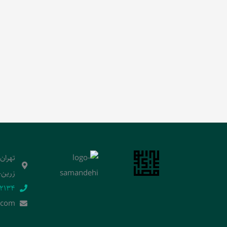
تهران
زرین‌خ
2134‬
.]com