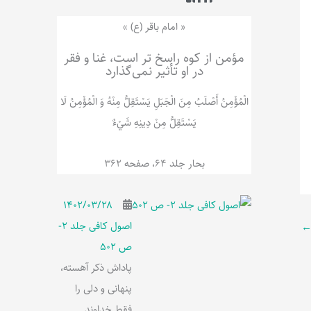
ر
پ
ل
و
ه
« امام باقر (ع) »
ش
مؤمن از کوه راسخ تر است، غنا و فقر
در او تأثیر نمی‌گذارد
الْمُؤْمِنُ‌ أَصْلَبُ‌ مِنَ‌ الْجَبَلِ‌ یَسْتَقِلُّ مِنْهُ وَ الْمُؤْمِنُ لَا
يَسْتَقِلُّ مِنْ دِينِهِ شَيْ‌ءٌ
بحار جلد 64، صفحه 362
۱۴۰۲/۰۳/۲۸
اصول کافی جلد 2-
ص 502
پاداش ذکر آهسته،
پنهانی و دلی را
فقط خداوند