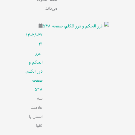
می‌داند
۱۴۰۲/۰۳/
۲۱
غرر
الحکم و
درر الکلم،
صفحه
548
سه
علامت
انسان با
تقوا