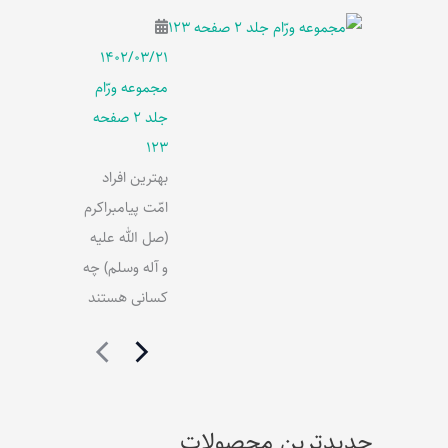
۱۴۰۲/۰۳/۲۱
مجموعه ورّام
جلد 2 صفحه
123
بهترین افراد
امّت پیامبراکرم
(صل الله علیه
و آله وسلم) چه
کسانی هستند
جدیدترین محصولات