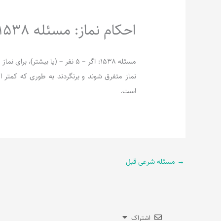
احکام نماز: مسئله 1538
مسئله 1538: اگر – 5 نفر – (یا بیشت
است.
→
مسئله شرعی قبل
اشتراک