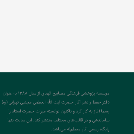
موسسه پژوهشی فرهنگی مصابیح الهدی از سال 1388 به عنوان
دفتر حفظ و نشر آثار حضرت آیت الله العظمی مجتبی تهرانی (ره)
رسما آغاز به کار کرد و تاکنون توانسته میراث حضرت استاد را
ساماندهی و در قالب‌های مختلف منتشر کند. این سایت تنها
پایگاه رسمی آثار معظم‌له می‌باشد.