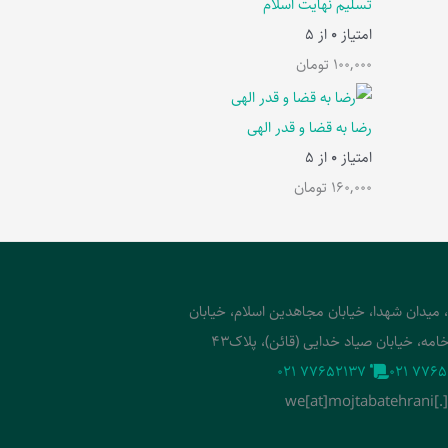
تسلیم نهایت اسلام
امتیاز
0
از 5
100,000
تومان
رضا به قضا و قدر الهی
امتیاز
0
از 5
160,000
تومان
، میدان شهدا، خیابان مجاهدین اسلام، خیابان
امه، خیابان صیاد خدایی (قائن)، پلاک43
‭021 77652137‬
‭021 7765
we[at]mojtabatehrani[